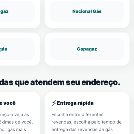
igaz
Nacional Gás
gás
Copagaz
ndas que atendem seu endereço.
⚡
e você
Entrega rápida
eço e veja as
Escolha entre diferentes
óximas de você.
revendas, escolha pelo tempo de
por gás mais
entrega das revendas de gás