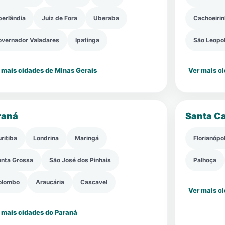
erlândia
Juiz de Fora
Uberaba
Cachoeiri
overnador Valadares
Ipatinga
São Leopo
 mais cidades de Minas Gerais
Ver mais c
raná
Santa Ca
ritiba
Londrina
Maringá
Florianópol
onta Grossa
São José dos Pinhais
Palhoça
olombo
Araucária
Cascavel
Ver mais c
 mais cidades do Paraná