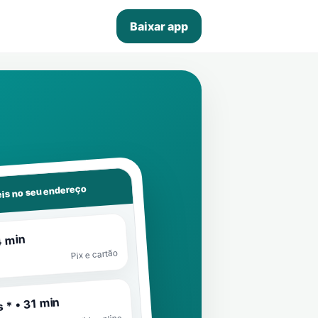
Baixar app
is no seu endereço
4 min
Pix e cartão
 * • 31 min