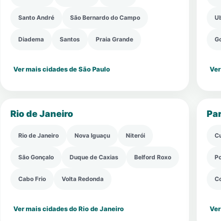
Santo André
São Bernardo do Campo
Ub
Diadema
Santos
Praia Grande
G
Ver mais cidades de São Paulo
Ver
Rio de Janeiro
Pa
Rio de Janeiro
Nova Iguaçu
Niterói
Cu
São Gonçalo
Duque de Caxias
Belford Roxo
P
Cabo Frio
Volta Redonda
C
Ver mais cidades do Rio de Janeiro
Ver