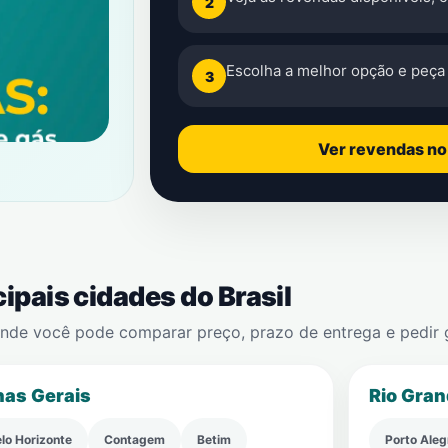
2
Escolha a melhor opção e peça 
3
Ver revendas n
ipais cidades do Brasil
de você pode comparar preço, prazo de entrega e pedir gá
nas Gerais
Rio Gran
lo Horizonte
Contagem
Betim
Porto Aleg