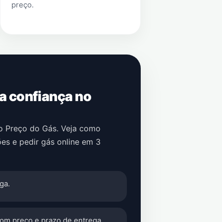
preço.
 a confiança no
no Preço do Gás. Veja como
es e pedir gás online em 3
ga.
com preço e prazo de entrega.