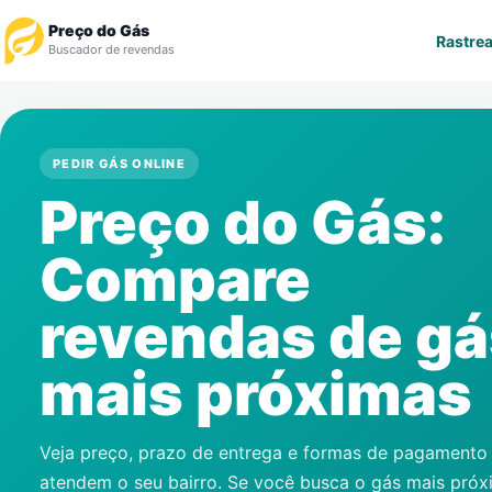
Preço do Gás
Rastrea
Buscador de revendas
Rastrear Pedido
PEDIR GÁS ONLINE
Revendedor
Preço do Gás:
Notícias
Compare
Cadastre-se
revendas de gá
Gás
mais próximas
Contatos
Veja preço, prazo de entrega e formas de pagamento
atendem o seu bairro. Se você busca o gás mais pró