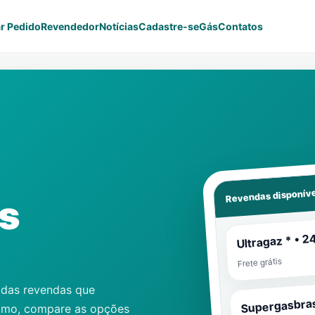
r Pedido
Revendedor
Notícias
Cadastre-se
Gás
Contatos
Revendas disponíve
s
Ultragaz * • 2
Frete grátis
 das revendas que
Supergasbras
ximo, compare as opções