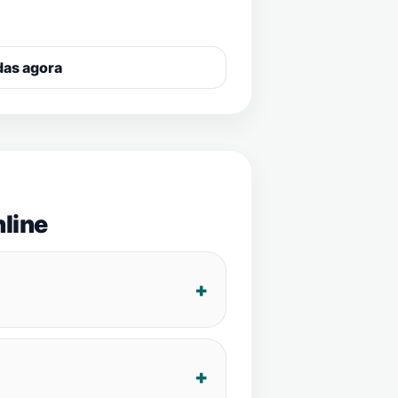
das agora
line