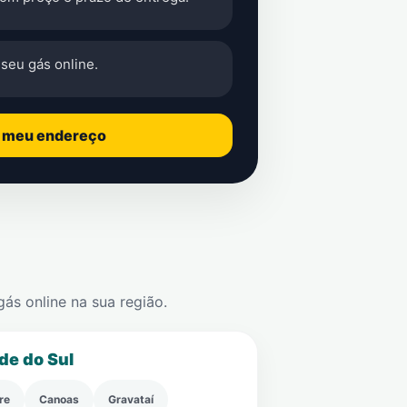
seu gás online.
o meu endereço
s online na sua região.
de do Sul
re
Canoas
Gravataí