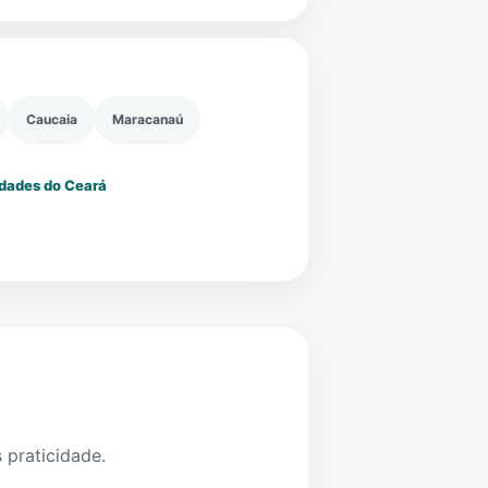
Caucaia
Maracanaú
idades do Ceará
 praticidade.