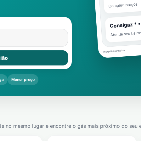
Compare preços
Consigaz * •
Atende seu bairr
Imagem ilustrativa
ião
ga
Menor preço
ás no mesmo lugar e encontre o gás mais próximo do seu 