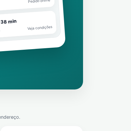
Pedido online
 38 min
Veja condições
o
endereço.