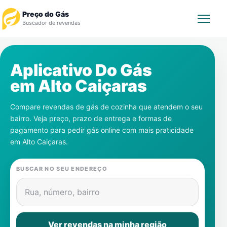
Preço do Gás
Buscador de revendas
Rastrear Pedido
Aplicativo Do Gás
em
Alto Caiçaras
Revendedor
Compare revendas de gás de cozinha que atendem o seu
Notícias
bairro. Veja preço, prazo de entrega e formas de
pagamento para pedir gás online com mais praticidade
Cadastre-se
em
Alto Caiçaras
.
Gás
BUSCAR NO SEU ENDEREÇO
Contatos
Rua, número, bairro
Ver revendas na minha região