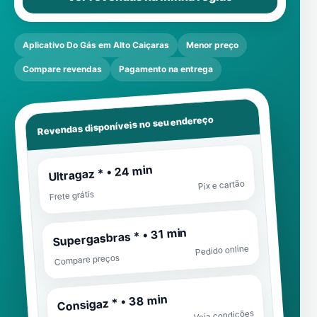
Aplicativo Do Gás em Alto Caiçaras
Menor preço
Compare revendas
Pagamento na entrega
Revendas disponíveis no seu endereço
Ultragaz * • 24 min
Pix e cartão
Frete grátis
Supergasbras * • 31 min
Pedido online
Compare preços
Consigaz * • 38 min
Veja condições