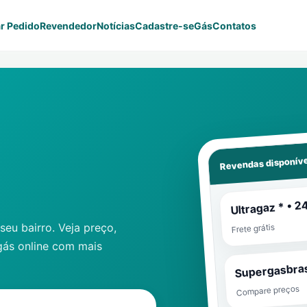
r Pedido
Revendedor
Notícias
Cadastre-se
Gás
Contatos
Revendas disponíve
Ultragaz * • 2
eu bairro. Veja preço,
Frete grátis
gás online com mais
Supergasbras
Compare preços