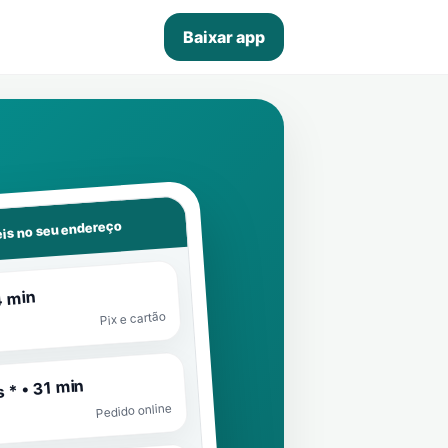
Baixar app
is no seu endereço
4 min
Pix e cartão
 * • 31 min
Pedido online