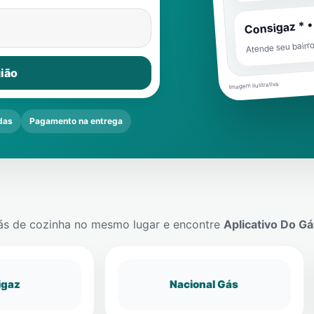
Consigaz * •
Atende seu bairr
ião
Imagem ilustrativa
das
Pagamento na entrega
ás de cozinha no mesmo lugar e encontre
Aplicativo Do Gá
igaz
Nacional Gás