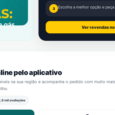
Escolha a melhor opção e peça 
3
Ver revendas n
ine pelo aplicativo
níveis na sua região e acompanha o pedido com muito mai
ilho
.
,9 mil avaliações