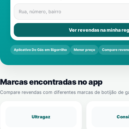
Rua, número, bairro
Ver revendas na minha reg
Aplicativo Do Gás em Bigorrilho
Menor preço
Compare reven
Marcas encontradas no app
Compare revendas com diferentes marcas de botijão de g
Ultragaz
Cons