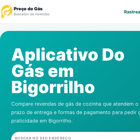
Preço do Gás
Rastrea
Buscador de revendas
Rastrear Pedido
Aplicativo Do
Revendedor
Gás em
Notícias
Bigorrilho
Cadastre-se
Gás
Compare revendas de gás de cozinha que atendem o s
prazo de entrega e formas de pagamento para pedir 
Contatos
praticidade em
Bigorrilho
.
BUSCAR NO SEU ENDEREÇO