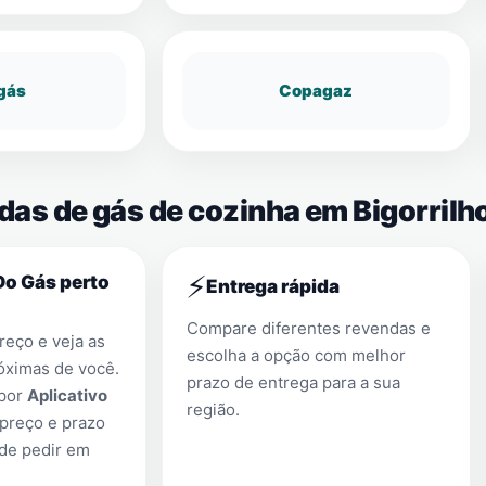
gás
Copagaz
das de gás de cozinha em Bigorrilh
⚡
Do Gás perto
Entrega rápida
Compare diferentes revendas e
eço e veja as
escolha a opção com melhor
óximas de você.
prazo de entrega para a sua
 por
Aplicativo
região.
preço e prazo
 de pedir em