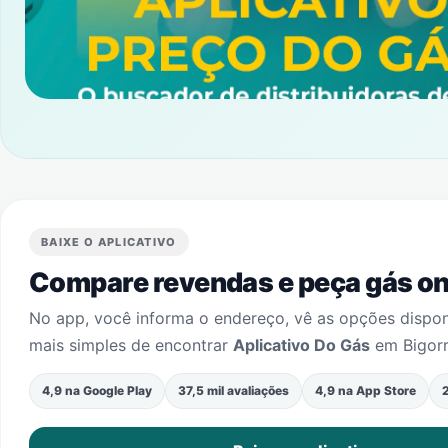
BAIXE O APLICATIVO
Compare revendas e peça gás onl
No app, você informa o endereço, vê as opções dispo
mais simples de encontrar
Aplicativo Do Gás
em
Bigorr
4,9 na Google Play
37,5 mil avaliações
4,9 na App Store
2