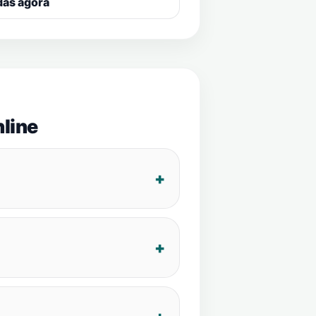
das agora
line