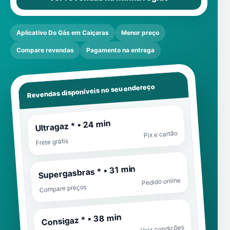
Aplicativo Do Gás em Caiçaras
Menor preço
Compare revendas
Pagamento na entrega
Revendas disponíveis no seu endereço
Ultragaz * • 24 min
Pix e cartão
Frete grátis
Supergasbras * • 31 min
Pedido online
Compare preços
Consigaz * • 38 min
Veja condições