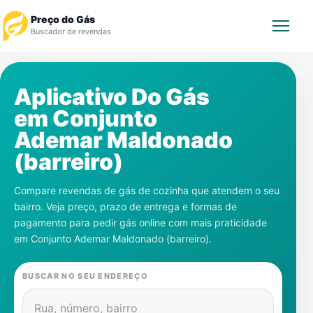
Preço do Gás
Buscador de revendas
Rastrear Pedido
Aplicativo Do Gás
em
Conjunto
Revendedor
Ademar Maldonado
Notícias
(barreiro)
Cadastre-se
Compare revendas de gás de cozinha que atendem o seu
bairro. Veja preço, prazo de entrega e formas de
Gás
pagamento para pedir gás online com mais praticidade
em
Conjunto Ademar Maldonado (barreiro)
.
Contatos
BUSCAR NO SEU ENDEREÇO
Rua, número, bairro