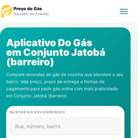
Preço do Gás
Buscador de revendas
Rastrear Pedido
Aplicativo Do Gás
em
Conjunto Jatobá
Revendedor
(barreiro)
Notícias
Compare revendas de gás de cozinha que atendem o seu
bairro. Veja preço, prazo de entrega e formas de
Cadastre-se
pagamento para pedir gás online com mais praticidade
em
Conjunto Jatobá (barreiro)
.
Gás
BUSCAR NO SEU ENDEREÇO
Contatos
Rua, número, bairro