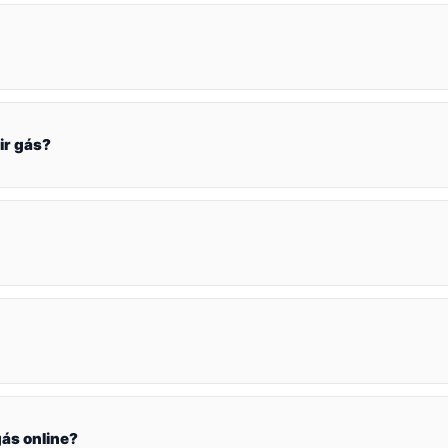
ir gás?
ás online?