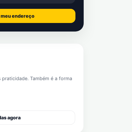
o meu endereço
s praticidade. Também é a forma
das agora