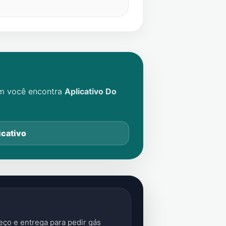
im você encontra
Aplicativo Do
icativo
ço e entrega para pedir gás