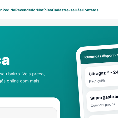
r Pedido
Revendedor
Notícias
Cadastre-se
Gás
Contatos
Revendas disponíve
ca
Ultragaz * • 2
eu bairro. Veja preço,
gás online com mais
Frete grátis
Supergasbras
Compare preços