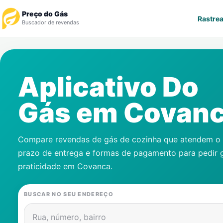
Preço do Gás
Rastrea
Buscador de revendas
Rastrear Pedido
Aplicativo Do
Revendedor
Gás em
Covan
Notícias
Cadastre-se
Compare revendas de gás de cozinha que atendem o s
prazo de entrega e formas de pagamento para pedir 
Gás
praticidade em
Covanca
.
Contatos
BUSCAR NO SEU ENDEREÇO
Rua, número, bairro