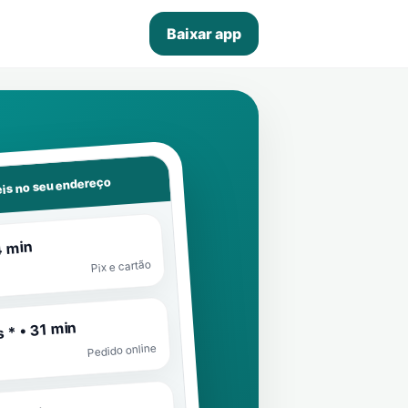
Baixar app
is no seu endereço
4 min
Pix e cartão
 * • 31 min
Pedido online