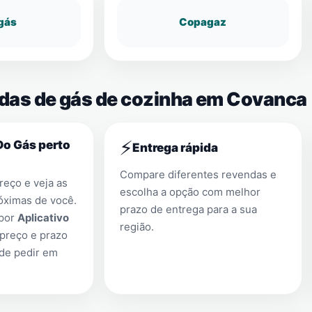
gás
Copagaz
ndas de gás de cozinha em Covanca
⚡
Do Gás perto
Entrega rápida
Compare diferentes revendas e
eço e veja as
escolha a opção com melhor
óximas de você.
prazo de entrega para a sua
 por
Aplicativo
região.
preço e prazo
 de pedir em