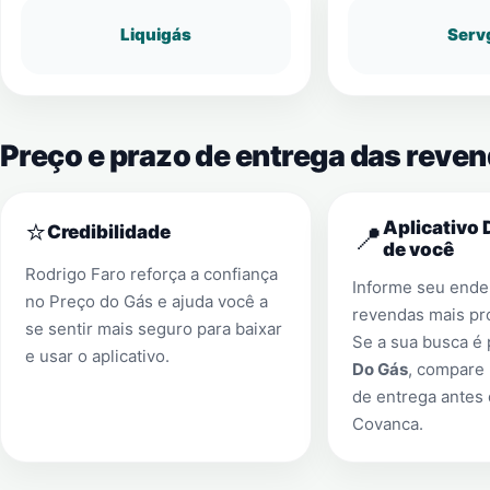
Liquigás
Serv
Preço e prazo de entrega das reve
⭐
Aplicativo 
📍
Credibilidade
de você
Rodrigo Faro reforça a confiança
Informe seu ender
no Preço do Gás e ajuda você a
revendas mais pr
se sentir mais seguro para baixar
Se a sua busca é
e usar o aplicativo.
Do Gás
, compare 
de entrega antes
Covanca
.