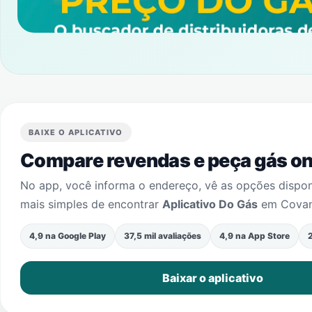
BAIXE O APLICATIVO
Compare revendas e peça gás onl
No app, você informa o endereço, vê as opções dispo
mais simples de encontrar
Aplicativo Do Gás
em
Cova
4,9 na Google Play
37,5 mil avaliações
4,9 na App Store
2
Baixar o aplicativo