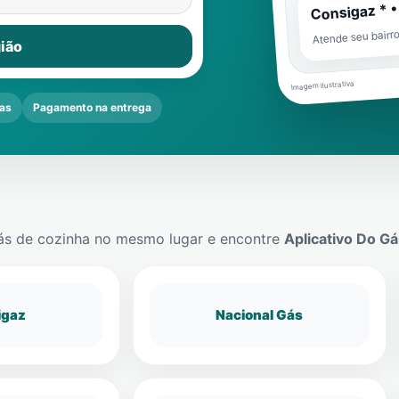
Consigaz * •
Atende seu bairr
ião
Imagem ilustrativa
as
Pagamento na entrega
ás de cozinha no mesmo lugar e encontre
Aplicativo Do Gá
igaz
Nacional Gás