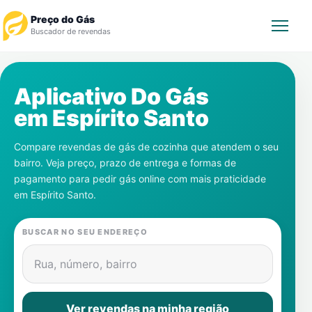
Preço do Gás
Buscador de revendas
Rastrear Pedido
Aplicativo Do Gás
em
Espírito Santo
Revendedor
Compare revendas de gás de cozinha que atendem o seu
Notícias
bairro. Veja preço, prazo de entrega e formas de
pagamento para pedir gás online com mais praticidade
Cadastre-se
em
Espírito Santo
.
Gás
BUSCAR NO SEU ENDEREÇO
Contatos
Rua, número, bairro
Ver revendas na minha região