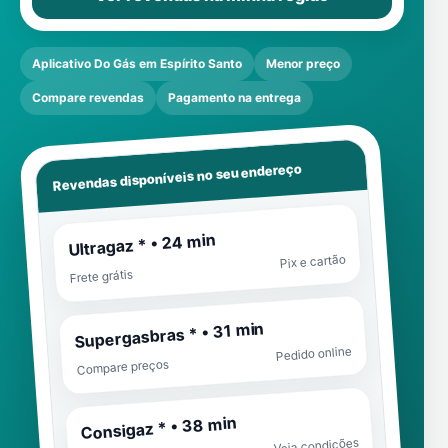
Aplicativo Do Gás em Espírito Santo
Menor preço
Compare revendas
Pagamento na entrega
Revendas disponíveis no seu endereço
Ultragaz * • 24 min
Pix e cartão
Frete grátis
Supergasbras * • 31 min
Pedido online
Compare preços
Consigaz * • 38 min
Veja condições