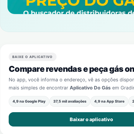
BAIXE O APLICATIVO
Compare revendas e peça gás onl
No app, você informa o endereço, vê as opções dispo
mais simples de encontrar
Aplicativo Do Gás
em
Grad
4,9 na Google Play
37,5 mil avaliações
4,9 na App Store
2
Baixar o aplicativo