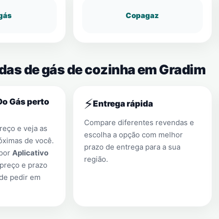
gás
Copagaz
ndas de gás de cozinha em Gradim
⚡
Do Gás perto
Entrega rápida
Compare diferentes revendas e
eço e veja as
escolha a opção com melhor
óximas de você.
prazo de entrega para a sua
 por
Aplicativo
região.
preço e prazo
 de pedir em