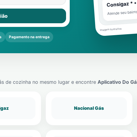
Consigaz * •
Atende seu bairr
ião
Imagem ilustrativa
s
Pagamento na entrega
ás de cozinha no mesmo lugar e encontre
Aplicativo Do Gá
igaz
Nacional Gás