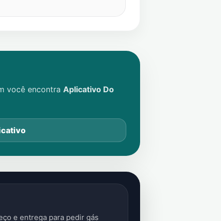
im você encontra
Aplicativo Do
icativo
ço e entrega para pedir gás