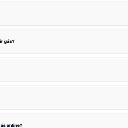
ir gás?
ás online?