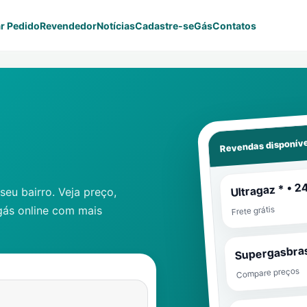
r Pedido
Revendedor
Notícias
Cadastre-se
Gás
Contatos
Revendas disponíve
Ultragaz * • 2
eu bairro. Veja preço,
gás online com mais
Frete grátis
Supergasbras
Compare preços