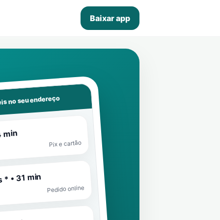
Baixar app
is no seu endereço
4 min
Pix e cartão
 * • 31 min
Pedido online