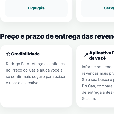
Liquigás
Serv
Preço e prazo de entrega das reve
⭐
Aplicativo 
📍
Credibilidade
de você
Rodrigo Faro reforça a confiança
Informe seu ender
no Preço do Gás e ajuda você a
revendas mais pr
se sentir mais seguro para baixar
Se a sua busca é
e usar o aplicativo.
Do Gás
, compare 
de entrega antes
Gradim
.