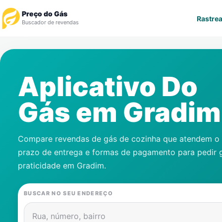
Preço do Gás
Rastrea
Buscador de revendas
Rastrear Pedido
Aplicativo Do
Revendedor
Gás em
Gradim
Notícias
Cadastre-se
Compare revendas de gás de cozinha que atendem o s
prazo de entrega e formas de pagamento para pedir 
Gás
praticidade em
Gradim
.
Contatos
BUSCAR NO SEU ENDEREÇO
Rua, número, bairro