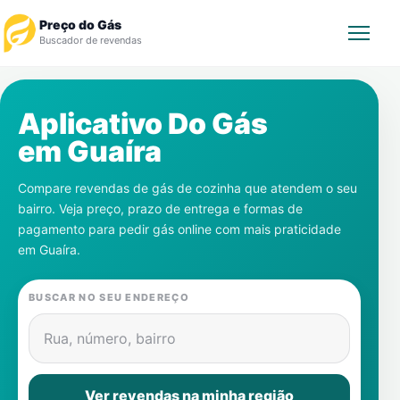
Preço do Gás
Buscador de revendas
Rastrear Pedido
Aplicativo Do Gás
em
Guaíra
Revendedor
Compare revendas de gás de cozinha que atendem o seu
Notícias
bairro. Veja preço, prazo de entrega e formas de
pagamento para pedir gás online com mais praticidade
Cadastre-se
em
Guaíra
.
Gás
BUSCAR NO SEU ENDEREÇO
Contatos
Rua, número, bairro
Ver revendas na minha região