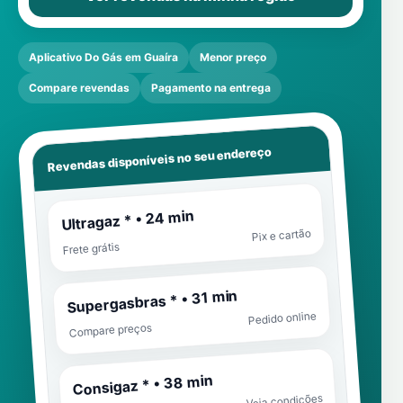
Aplicativo Do Gás em Guaíra
Menor preço
Compare revendas
Pagamento na entrega
Revendas disponíveis no seu endereço
Ultragaz * • 24 min
Pix e cartão
Frete grátis
Supergasbras * • 31 min
Pedido online
Compare preços
Consigaz * • 38 min
Veja condições