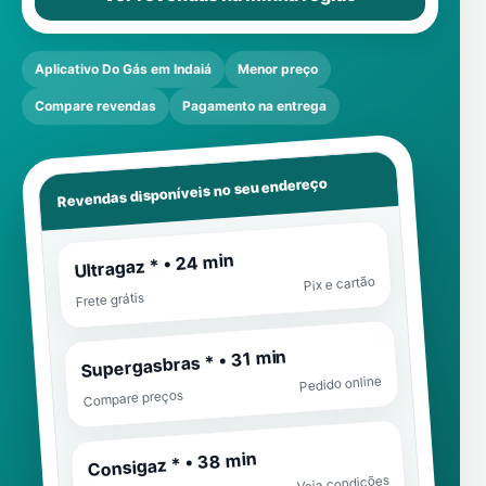
Aplicativo Do Gás em Indaiá
Menor preço
Compare revendas
Pagamento na entrega
Revendas disponíveis no seu endereço
Ultragaz * • 24 min
Pix e cartão
Frete grátis
Supergasbras * • 31 min
Pedido online
Compare preços
Consigaz * • 38 min
Veja condições