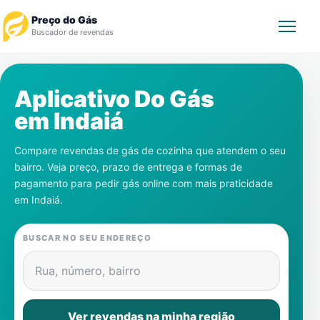
Preço do Gás
Buscador de revendas
Rastrear Pedido
Aplicativo Do Gás
em
Indaiá
Revendedor
Compare revendas de gás de cozinha que atendem o seu
Notícias
bairro. Veja preço, prazo de entrega e formas de
pagamento para pedir gás online com mais praticidade
Cadastre-se
em
Indaiá
.
Gás
BUSCAR NO SEU ENDEREÇO
Contatos
Rua, número, bairro
Ver revendas na minha região