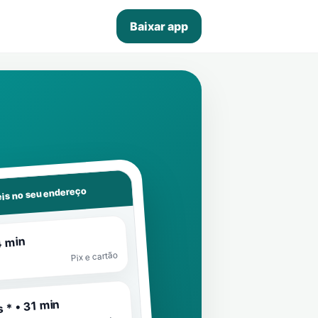
Baixar app
is no seu endereço
4 min
Pix e cartão
 * • 31 min