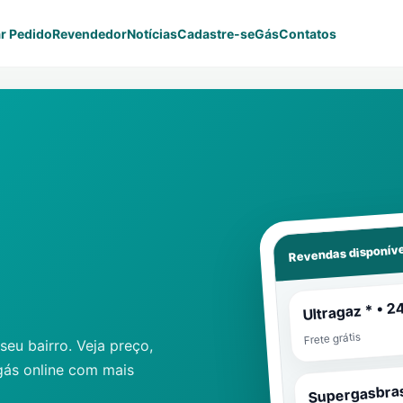
r Pedido
Revendedor
Notícias
Cadastre-se
Gás
Contatos
Revendas disponíve
Ultragaz * • 2
Frete grátis
eu bairro. Veja preço,
gás online com mais
Supergasbras