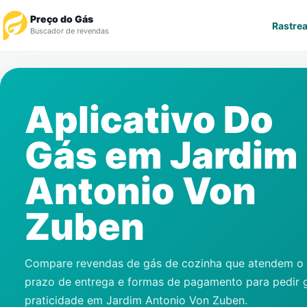
Preço do Gás
Rastrea
Buscador de revendas
Rastrear Pedido
Aplicativo Do
Revendedor
Gás em
Jardim
Notícias
Antonio Von
Cadastre-se
Zuben
Gás
Contatos
Compare revendas de gás de cozinha que atendem o s
prazo de entrega e formas de pagamento para pedir 
praticidade em
Jardim Antonio Von Zuben
.