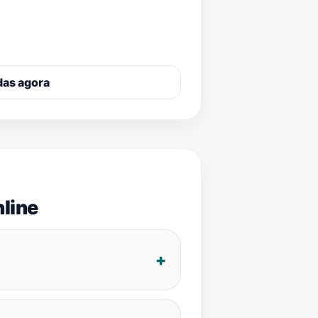
das agora
line