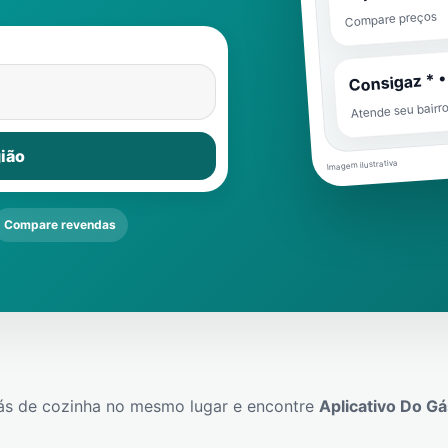
Compare preços
Consigaz * •
Atende seu bairr
ião
Imagem ilustrativa
Compare revendas
ás de cozinha no mesmo lugar e encontre
Aplicativo Do Gá