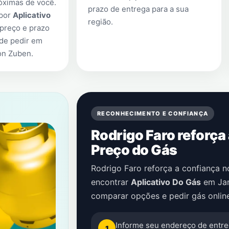
óximas de você.
prazo de entrega para a sua
 por
Aplicativo
região.
preço e prazo
 de pedir em
on Zuben
.
RECONHECIMENTO E CONFIANÇA
Rodrigo Faro reforça
Preço do Gás
Rodrigo Faro reforça a confiança 
encontrar
Aplicativo Do Gás
em
Ja
comparar opções e pedir gás onlin
Informe seu endereço de entre
1