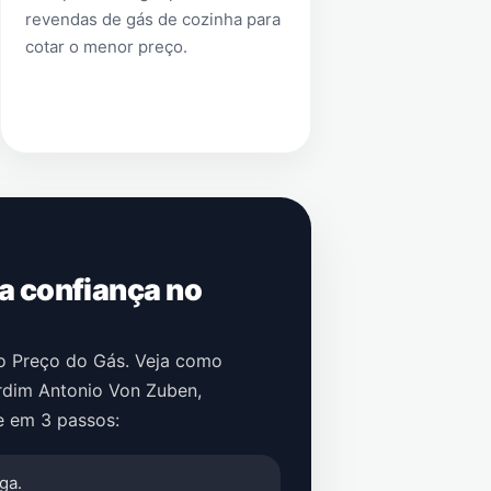
revendas de gás de cozinha para
cotar o menor preço.
 a confiança no
no Preço do Gás. Veja como
rdim Antonio Von Zuben
,
e em 3 passos:
ga.