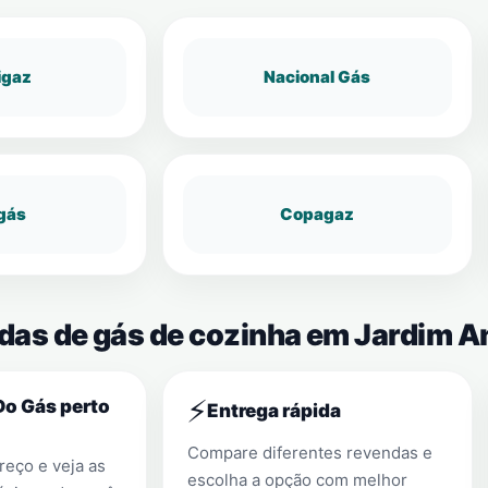
igaz
Nacional Gás
gás
Copagaz
ndas de gás de cozinha em Jardim 
⚡
Do Gás perto
Entrega rápida
Compare diferentes revendas e
eço e veja as
escolha a opção com melhor