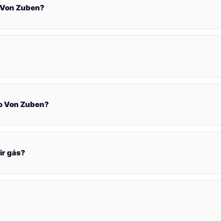
o Von Zuben?
io Von Zuben?
ir gás?