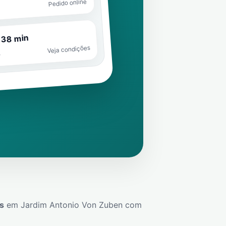
Pedido online
 38 min
Veja condições
o
s
em
Jardim Antonio Von Zuben
com