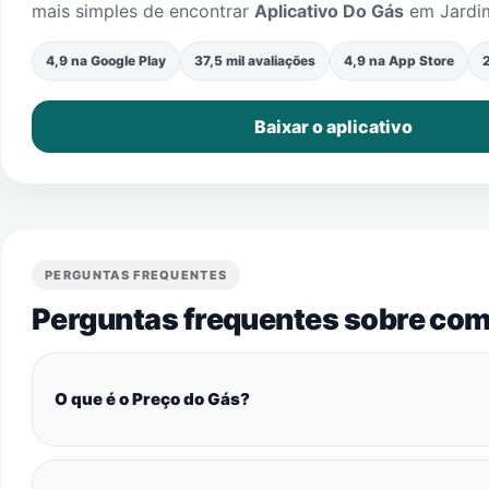
mais simples de encontrar
Aplicativo Do Gás
em
Jardi
4,9 na Google Play
37,5 mil avaliações
4,9 na App Store
2
Baixar o aplicativo
PERGUNTAS FREQUENTES
Perguntas frequentes sobre com
O que é o Preço do Gás?