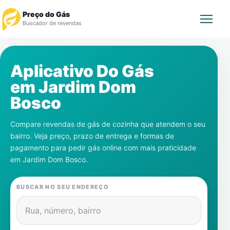
Preço do Gás
Buscador de revendas
Rastrear Pedido
Aplicativo Do Gás
em
Jardim Dom
Revendedor
Bosco
Notícias
Compare revendas de gás de cozinha que atendem o seu
bairro. Veja preço, prazo de entrega e formas de
Cadastre-se
pagamento para pedir gás online com mais praticidade
em
Jardim Dom Bosco
.
Gás
BUSCAR NO SEU ENDEREÇO
Contatos
Rua, número, bairro