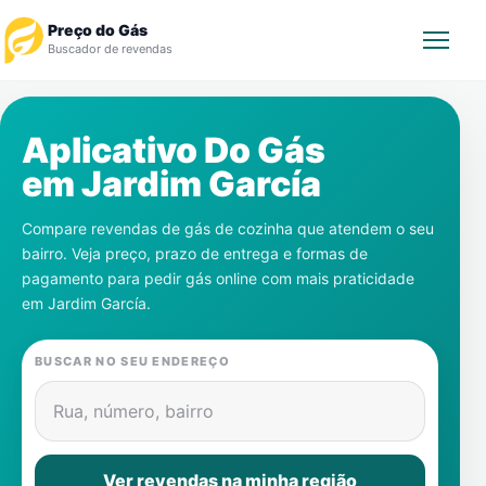
Preço do Gás
Buscador de revendas
Rastrear Pedido
Aplicativo Do Gás
em
Jardim García
Revendedor
Compare revendas de gás de cozinha que atendem o seu
Notícias
bairro. Veja preço, prazo de entrega e formas de
pagamento para pedir gás online com mais praticidade
Cadastre-se
em
Jardim García
.
Gás
BUSCAR NO SEU ENDEREÇO
Contatos
Rua, número, bairro
Ver revendas na minha região