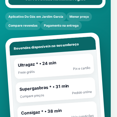
Aplicativo Do Gás em Jardim García
Menor preço
Compare revendas
Pagamento na entrega
Revendas disponíveis no seu endereço
Ultragaz * • 24 min
Pix e cartão
Frete grátis
Supergasbras * • 31 min
Pedido online
Compare preços
Consigaz * • 38 min
Veja condições