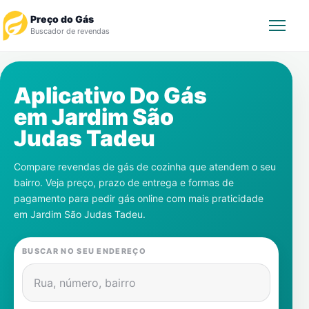
Preço do Gás
Buscador de revendas
Rastrear Pedido
Aplicativo Do Gás
em
Jardim São
Revendedor
Judas Tadeu
Notícias
Compare revendas de gás de cozinha que atendem o seu
bairro. Veja preço, prazo de entrega e formas de
Cadastre-se
pagamento para pedir gás online com mais praticidade
em
Jardim São Judas Tadeu
.
Gás
BUSCAR NO SEU ENDEREÇO
Contatos
Rua, número, bairro