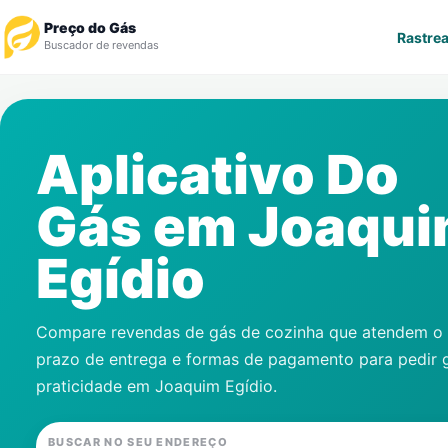
Preço do Gás
Rastrea
Buscador de revendas
Rastrear Pedido
Aplicativo Do
Revendedor
Gás em
Joaqu
Notícias
Egídio
Cadastre-se
Gás
Compare revendas de gás de cozinha que atendem o s
prazo de entrega e formas de pagamento para pedir 
Contatos
praticidade em
Joaquim Egídio
.
BUSCAR NO SEU ENDEREÇO