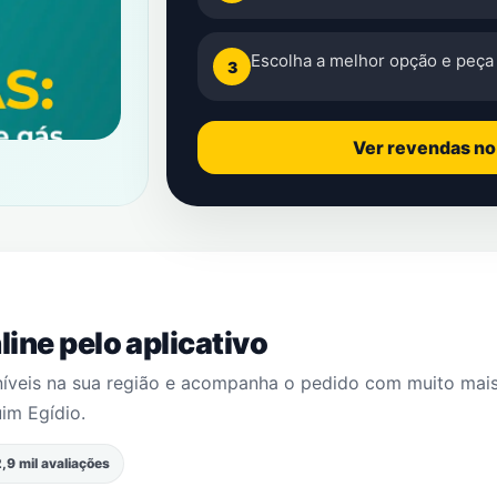
Escolha a melhor opção e peça 
3
Ver revendas n
ine pelo aplicativo
níveis na sua região e acompanha o pedido com muito mai
im Egídio
.
,9 mil avaliações