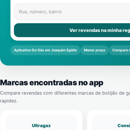
Rua, número, bairro
Ver revendas na minha reg
Aplicativo Do Gás em Joaquim Egídio
Menor preço
Compare 
Marcas encontradas no app
Compare revendas com diferentes marcas de botijão de g
rapidez.
Ultragaz
Cons