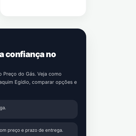
 a confiança no
no Preço do Gás. Veja como
aquim Egídio
, comparar opções e
ga.
com preço e prazo de entrega.