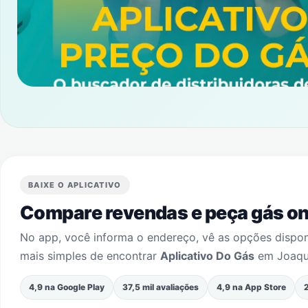
BAIXE O APLICATIVO
Compare revendas e peça gás onl
No app, você informa o endereço, vê as opções dispo
mais simples de encontrar
Aplicativo Do Gás
em
Joaqu
4,9 na Google Play
37,5 mil avaliações
4,9 na App Store
2