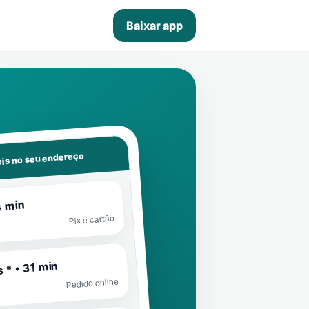
Baixar app
is no seu endereço
4 min
Pix e cartão
 * • 31 min
Pedido online