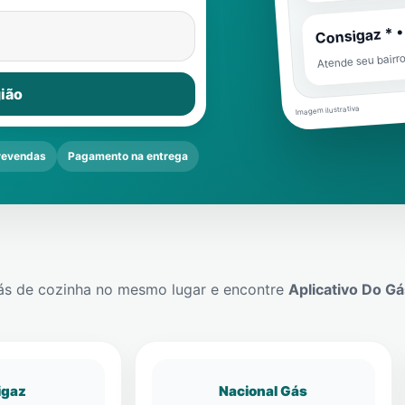
Consigaz * •
Atende seu bairr
ião
Imagem ilustrativa
revendas
Pagamento na entrega
ás de cozinha no mesmo lugar e encontre
Aplicativo Do Gá
igaz
Nacional Gás