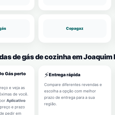
gás
Copagaz
ndas de gás de cozinha em Joaquim 
⚡
Do Gás perto
Entrega rápida
Compare diferentes revendas e
eço e veja as
escolha a opção com melhor
óximas de você.
prazo de entrega para a sua
 por
Aplicativo
região.
preço e prazo
 de pedir em