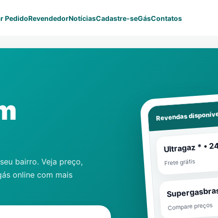
r Pedido
Revendedor
Notícias
Cadastre-se
Gás
Contatos
im
Revendas disponíve
Ultragaz * • 2
eu bairro. Veja preço,
Frete grátis
gás online com mais
Supergasbras
Compare preços