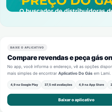
BAIXE O APLICATIVO
Compare revendas e peça gás onl
No app, você informa o endereço, vê as opções dispo
mais simples de encontrar
Aplicativo Do Gás
em
Lami
.
4,9 na Google Play
37,5 mil avaliações
4,9 na App Store
2
Baixar o aplicativo