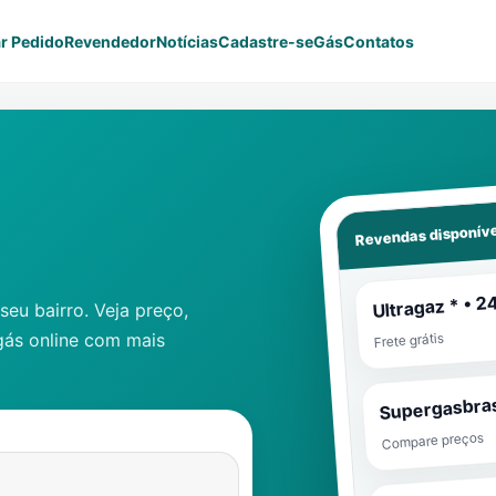
r Pedido
Revendedor
Notícias
Cadastre-se
Gás
Contatos
Revendas disponíve
Ultragaz * • 2
eu bairro. Veja preço,
gás online com mais
Frete grátis
Supergasbras
Compare preços