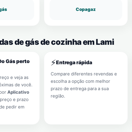
gás
Copagaz
ndas de gás de cozinha em Lami
⚡
Do Gás perto
Entrega rápida
Compare diferentes revendas e
eço e veja as
escolha a opção com melhor
óximas de você.
prazo de entrega para a sua
 por
Aplicativo
região.
preço e prazo
 de pedir em