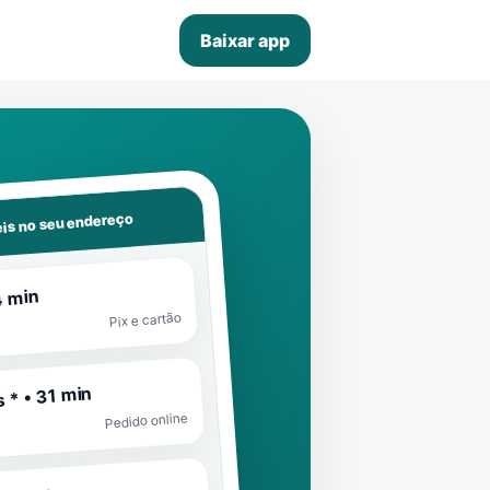
Baixar app
is no seu endereço
4 min
Pix e cartão
 * • 31 min
Pedido online