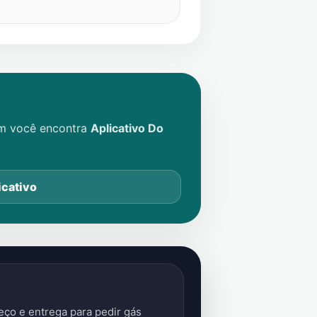
im você encontra
Aplicativo Do
icativo
ço e entrega para pedir gás