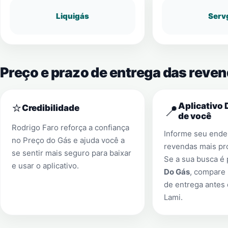
Liquigás
Serv
Preço e prazo de entrega das reve
⭐
Aplicativo 
📍
Credibilidade
de você
Rodrigo Faro reforça a confiança
Informe seu ender
no Preço do Gás e ajuda você a
revendas mais pr
se sentir mais seguro para baixar
Se a sua busca é
e usar o aplicativo.
Do Gás
, compare 
de entrega antes
Lami
.