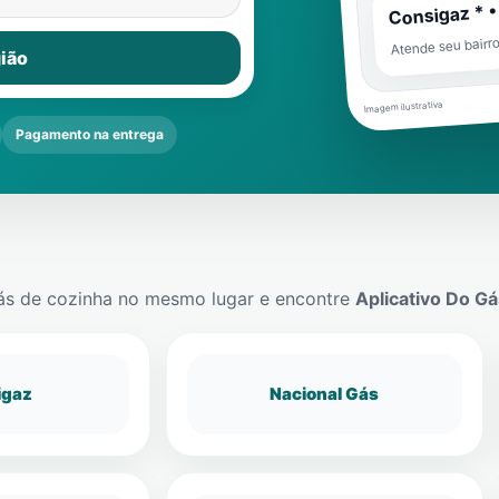
Consigaz * •
Atende seu bairr
ião
Imagem ilustrativa
Pagamento na entrega
ás de cozinha no mesmo lugar e encontre
Aplicativo Do Gá
igaz
Nacional Gás