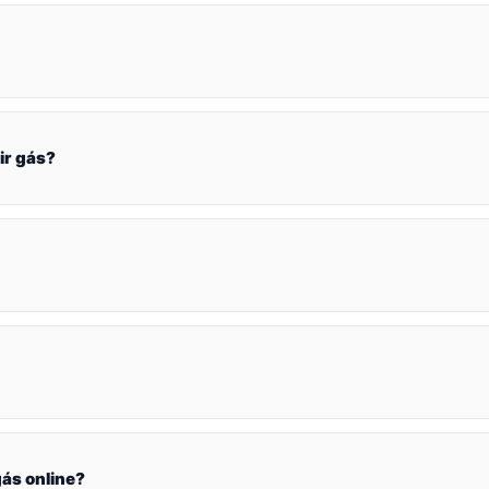
ir gás?
ás online?