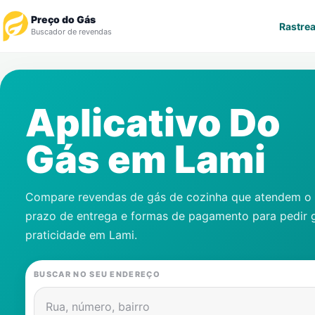
Preço do Gás
Rastrea
Buscador de revendas
Rastrear Pedido
Aplicativo Do
Revendedor
Gás em
Lami
Notícias
Cadastre-se
Compare revendas de gás de cozinha que atendem o s
prazo de entrega e formas de pagamento para pedir 
Gás
praticidade em
Lami
.
Contatos
BUSCAR NO SEU ENDEREÇO
Rua, número, bairro