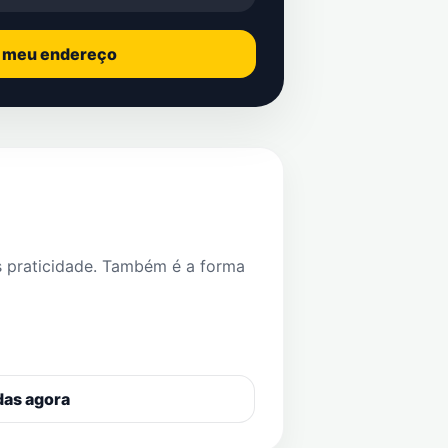
o meu endereço
s praticidade. Também é a forma
das agora