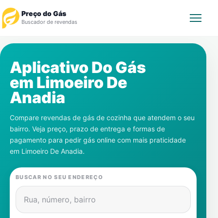
Preço do Gás
Buscador de revendas
Rastrear Pedido
Aplicativo Do Gás
em
Limoeiro De
Revendedor
Anadia
Notícias
Compare revendas de gás de cozinha que atendem o seu
bairro. Veja preço, prazo de entrega e formas de
Cadastre-se
pagamento para pedir gás online com mais praticidade
em
Limoeiro De Anadia
.
Gás
BUSCAR NO SEU ENDEREÇO
Contatos
Rua, número, bairro