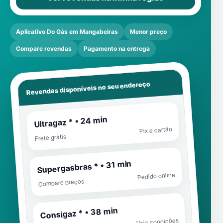
Aplicativo Do Gás em Mangabeiras
Menor preço
Compare revendas
Pagamento na entrega
Revendas disponíveis no seu endereço
Ultragaz * • 24 min
Pix e cartão
Frete grátis
Supergasbras * • 31 min
Pedido online
Compare preços
Consigaz * • 38 min
Veja condições