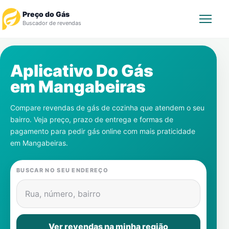
Preço do Gás
Buscador de revendas
Rastrear Pedido
Aplicativo Do Gás
em
Mangabeiras
Revendedor
Compare revendas de gás de cozinha que atendem o seu
Notícias
bairro. Veja preço, prazo de entrega e formas de
pagamento para pedir gás online com mais praticidade
Cadastre-se
em
Mangabeiras
.
Gás
BUSCAR NO SEU ENDEREÇO
Contatos
Rua, número, bairro
Ver revendas na minha região