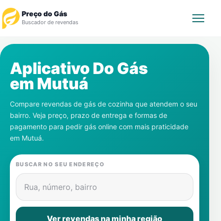
Preço do Gás
Buscador de revendas
Rastrear Pedido
Aplicativo Do Gás
em
Mutuá
Revendedor
Compare revendas de gás de cozinha que atendem o seu
Notícias
bairro. Veja preço, prazo de entrega e formas de
pagamento para pedir gás online com mais praticidade
Cadastre-se
em
Mutuá
.
Gás
BUSCAR NO SEU ENDEREÇO
Contatos
Rua, número, bairro
Ver revendas na minha região