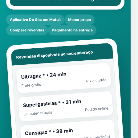
Aplicativo Do Gás em Mutuá
Menor preço
Compare revendas
Pagamento na entrega
Revendas disponíveis no seu endereço
Ultragaz * • 24 min
Pix e cartão
Frete grátis
Supergasbras * • 31 min
Pedido online
Compare preços
Consigaz * • 38 min
Veja condições