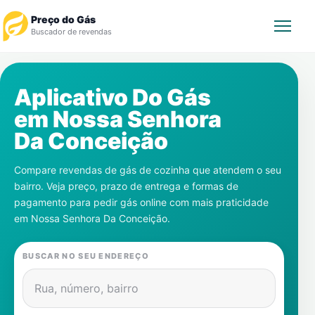
Preço do Gás
Buscador de revendas
Rastrear Pedido
Aplicativo Do Gás
em
Nossa Senhora
Revendedor
Da Conceição
Notícias
Compare revendas de gás de cozinha que atendem o seu
bairro. Veja preço, prazo de entrega e formas de
Cadastre-se
pagamento para pedir gás online com mais praticidade
em
Nossa Senhora Da Conceição
.
Gás
BUSCAR NO SEU ENDEREÇO
Contatos
Rua, número, bairro