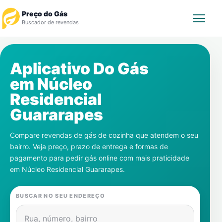
Preço do Gás
Buscador de revendas
Rastrear Pedido
Aplicativo Do Gás
em
Núcleo
Revendedor
Residencial
Notícias
Guararapes
Cadastre-se
Compare revendas de gás de cozinha que atendem o seu
bairro. Veja preço, prazo de entrega e formas de
Gás
pagamento para pedir gás online com mais praticidade
em
Núcleo Residencial Guararapes
.
Contatos
BUSCAR NO SEU ENDEREÇO
Rua, número, bairro