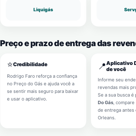
Liquigás
Serv
Preço e prazo de entrega das reve
⭐
Aplicativo 
📍
Credibilidade
de você
Rodrigo Faro reforça a confiança
Informe seu ender
no Preço do Gás e ajuda você a
revendas mais pr
se sentir mais seguro para baixar
Se a sua busca é
e usar o aplicativo.
Do Gás
, compare 
de entrega antes
Orleans
.