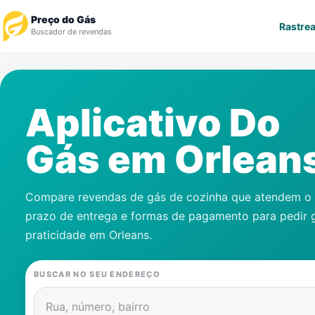
Preço do Gás
Rastrea
Buscador de revendas
Rastrear Pedido
Aplicativo Do
Revendedor
Gás em
Orlean
Notícias
Cadastre-se
Compare revendas de gás de cozinha que atendem o s
prazo de entrega e formas de pagamento para pedir 
Gás
praticidade em
Orleans
.
Contatos
BUSCAR NO SEU ENDEREÇO
Rua, número, bairro