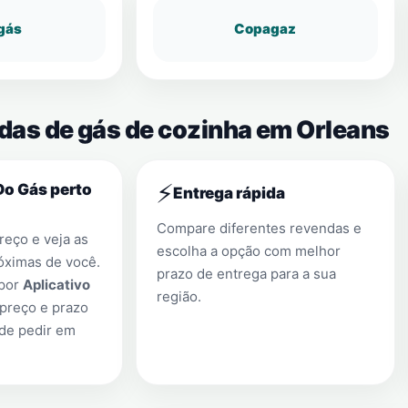
gás
Copagaz
ndas de gás de cozinha em Orleans
⚡
Do Gás perto
Entrega rápida
Compare diferentes revendas e
eço e veja as
escolha a opção com melhor
óximas de você.
prazo de entrega para a sua
 por
Aplicativo
região.
preço e prazo
 de pedir em