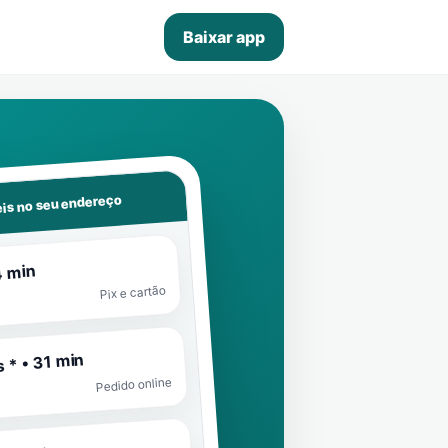
Baixar app
is no seu endereço
4 min
Pix e cartão
 * • 31 min
Pedido online