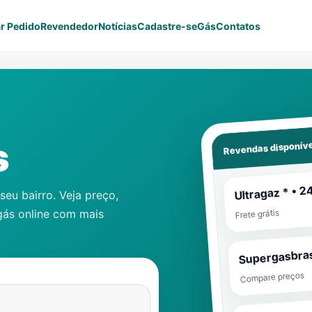
r Pedido
Revendedor
Notícias
Cadastre-se
Gás
Contatos
Revendas disponíve
s
Ultragaz * • 2
eu bairro. Veja preço,
gás online com mais
Frete grátis
Supergasbras
Compare preços