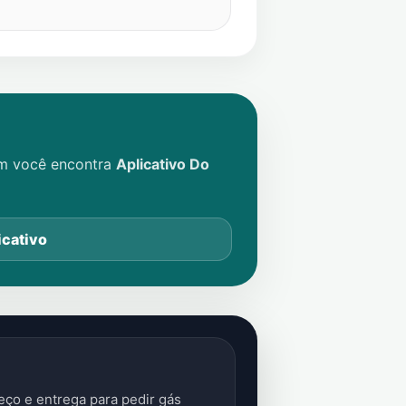
im você encontra
Aplicativo Do
icativo
ço e entrega para pedir gás