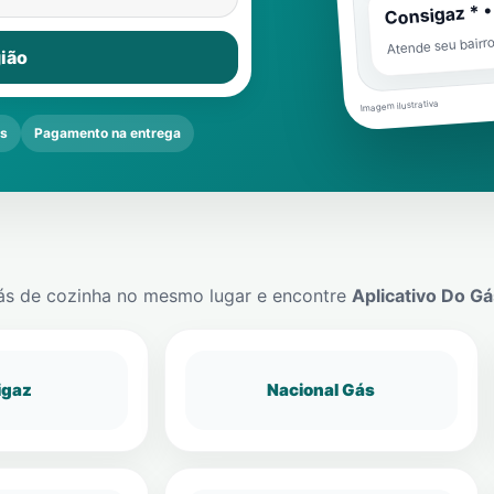
Consigaz * •
Atende seu bairr
ião
Imagem ilustrativa
s
Pagamento na entrega
ás de cozinha no mesmo lugar e encontre
Aplicativo Do Gá
igaz
Nacional Gás