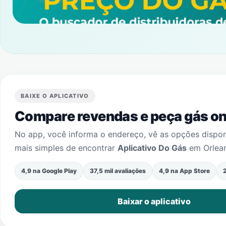
BAIXE O APLICATIVO
Compare revendas e peça gás onl
No app, você informa o endereço, vê as opções dispo
mais simples de encontrar
Aplicativo Do Gás
em
Orlea
4,9 na Google Play
37,5 mil avaliações
4,9 na App Store
2
Baixar o aplicativo