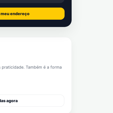
o meu endereço
s praticidade. Também é a forma
das agora