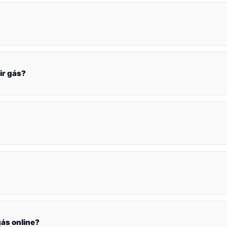
ir gás?
ás online?