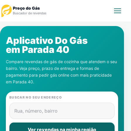
Preço do Gás
Buscador de revendas
Rastrear Pedido
Aplicativo Do Gás
em
Parada 40
Revendedor
Compare revendas de gás de cozinha que atendem o seu
Notícias
bairro. Veja preço, prazo de entrega e formas de
pagamento para pedir gás online com mais praticidade
Cadastre-se
em
Parada 40
.
Gás
BUSCAR NO SEU ENDEREÇO
Contatos
Rua, número, bairro
Ver revendas na minha região