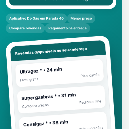
Aplicativo Do Gás em Parada 40
Menor preço
Compare revendas
Pagamento na entrega
Revendas disponíveis no seu endereço
Ultragaz * • 24 min
Pix e cartão
Frete grátis
Supergasbras * • 31 min
Pedido online
Compare preços
Consigaz * • 38 min
Veja condições