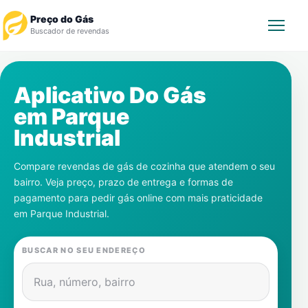
Preço do Gás
Buscador de revendas
Rastrear Pedido
Aplicativo Do Gás
em
Parque
Revendedor
Industrial
Notícias
Compare revendas de gás de cozinha que atendem o seu
bairro. Veja preço, prazo de entrega e formas de
Cadastre-se
pagamento para pedir gás online com mais praticidade
em
Parque Industrial
.
Gás
BUSCAR NO SEU ENDEREÇO
Contatos
Rua, número, bairro