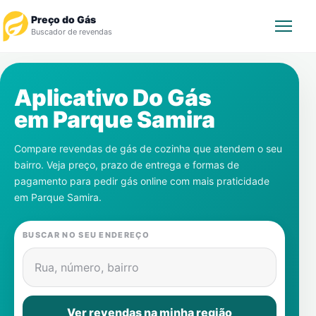
Preço do Gás
Buscador de revendas
Rastrear Pedido
Aplicativo Do Gás
em
Parque Samira
Revendedor
Compare revendas de gás de cozinha que atendem o seu
Notícias
bairro. Veja preço, prazo de entrega e formas de
pagamento para pedir gás online com mais praticidade
Cadastre-se
em
Parque Samira
.
Gás
BUSCAR NO SEU ENDEREÇO
Contatos
Rua, número, bairro
Ver revendas na minha região