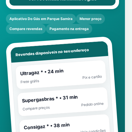
Aplicativo Do Gás em Parque Samira
Menor preço
Compare revendas
Pagamento na entrega
Revendas disponíveis no seu endereço
Ultragaz * • 24 min
Pix e cartão
Frete grátis
Supergasbras * • 31 min
Pedido online
Compare preços
Consigaz * • 38 min
Veja condições