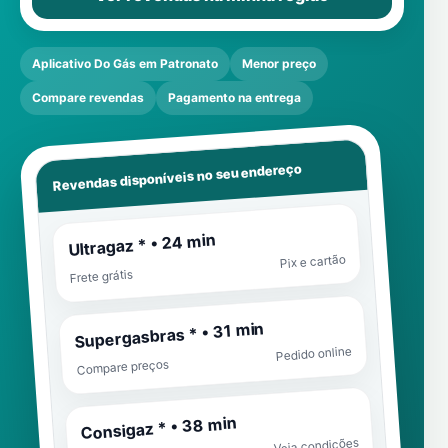
Aplicativo Do Gás em Patronato
Menor preço
Compare revendas
Pagamento na entrega
Revendas disponíveis no seu endereço
Ultragaz * • 24 min
Pix e cartão
Frete grátis
Supergasbras * • 31 min
Pedido online
Compare preços
Consigaz * • 38 min
Veja condições