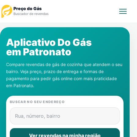
Preço do Gás
Buscador de revendas
Rastrear Pedido
Aplicativo Do Gás
em
Patronato
Revendedor
Compare revendas de gás de cozinha que atendem o seu
Notícias
bairro. Veja preço, prazo de entrega e formas de
pagamento para pedir gás online com mais praticidade
Cadastre-se
em
Patronato
.
Gás
BUSCAR NO SEU ENDEREÇO
Contatos
Rua, número, bairro
Ver revendas na minha região