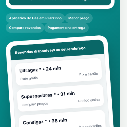
Aplicativo Do Gás em Pilarzinho
Menor preço
Compare revendas
Pagamento na entrega
Revendas disponíveis no seu endereço
Ultragaz * • 24 min
Pix e cartão
Frete grátis
Supergasbras * • 31 min
Pedido online
Compare preços
Consigaz * • 38 min
Veja condições