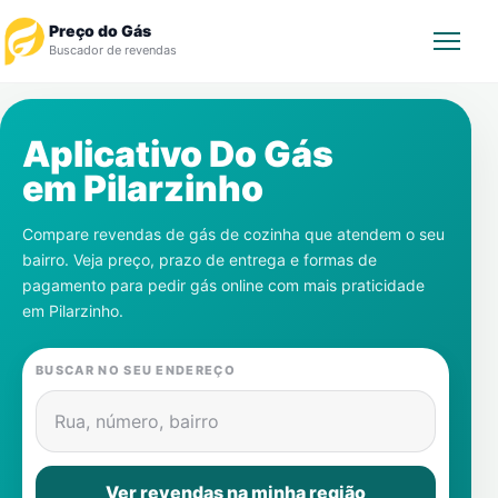
Preço do Gás
Buscador de revendas
Rastrear Pedido
Aplicativo Do Gás
em
Pilarzinho
Revendedor
Compare revendas de gás de cozinha que atendem o seu
Notícias
bairro. Veja preço, prazo de entrega e formas de
pagamento para pedir gás online com mais praticidade
Cadastre-se
em
Pilarzinho
.
Gás
BUSCAR NO SEU ENDEREÇO
Contatos
Rua, número, bairro
Ver revendas na minha região