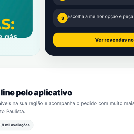
Escolha a melhor opção e peça 
3
Ver revendas n
ine pelo aplicativo
níveis na sua região e acompanha o pedido com muito mai
to Paulista
.
,9 mil avaliações