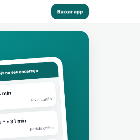
Baixar app
is no seu endereço
4 min
Pix e cartão
 * • 31 min
Pedido online