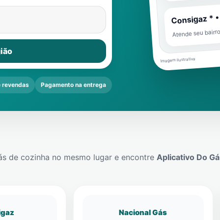
Consigaz * •
Atende seu bairr
ião
Imagem ilustrativa
 revendas
Pagamento na entrega
ás de cozinha no mesmo lugar e encontre
Aplicativo Do Gá
igaz
Nacional Gás