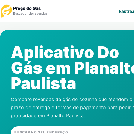
Preço do Gás
Rastrea
Buscador de revendas
Rastrear Pedido
Aplicativo Do
Revendedor
Gás em
Planalt
Notícias
Paulista
Cadastre-se
Gás
Compare revendas de gás de cozinha que atendem o s
prazo de entrega e formas de pagamento para pedir 
Contatos
praticidade em
Planalto Paulista
.
BUSCAR NO SEU ENDEREÇO