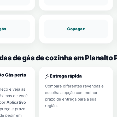
gás
Copagaz
das de gás de cozinha em Planalto 
⚡
Do Gás perto
Entrega rápida
Compare diferentes revendas e
eço e veja as
escolha a opção com melhor
óximas de você.
prazo de entrega para a sua
 por
Aplicativo
região.
preço e prazo
 de pedir em