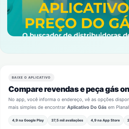
BAIXE O APLICATIVO
Compare revendas e peça gás onl
No app, você informa o endereço, vê as opções dispo
mais simples de encontrar
Aplicativo Do Gás
em
Planal
4,9 na Google Play
37,5 mil avaliações
4,9 na App Store
2