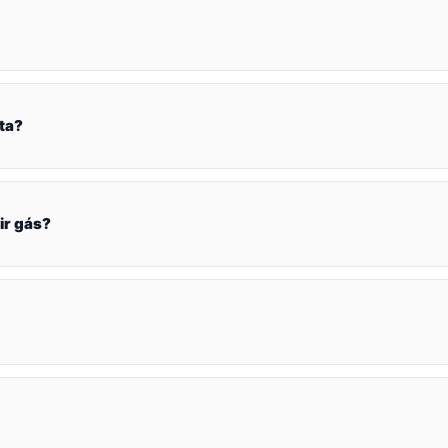
ta?
ir gás?