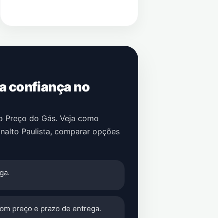
 a confiança no
no Preço do Gás. Veja como
analto Paulista
, comparar opções
ga.
com preço e prazo de entrega.