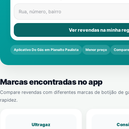
Rua, número, bairro
Ver revendas na minha reg
Aplicativo Do Gás em Planalto Paulista
Menor preço
Compare
Marcas encontradas no app
Compare revendas com diferentes marcas de botijão de g
rapidez.
Ultragaz
Cons