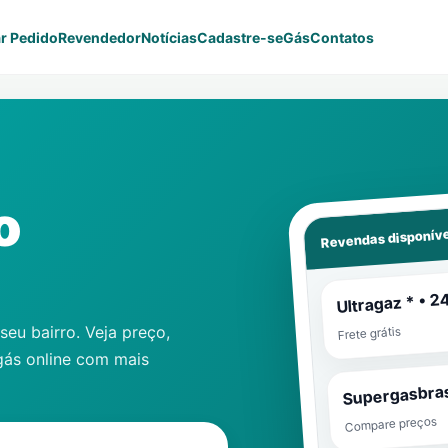
r Pedido
Revendedor
Notícias
Cadastre-se
Gás
Contatos
o
Revendas disponíve
Ultragaz * • 2
eu bairro. Veja preço,
Frete grátis
gás online com mais
Supergasbras
Compare preços