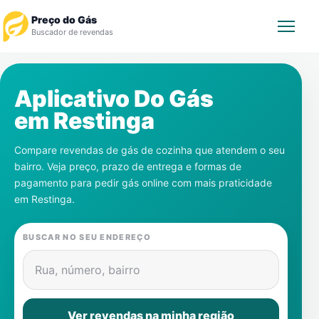
Preço do Gás
Buscador de revendas
Rastrear Pedido
Aplicativo Do Gás
em
Restinga
Revendedor
Compare revendas de gás de cozinha que atendem o seu
Notícias
bairro. Veja preço, prazo de entrega e formas de
pagamento para pedir gás online com mais praticidade
Cadastre-se
em
Restinga
.
Gás
BUSCAR NO SEU ENDEREÇO
Contatos
Rua, número, bairro
Ver revendas na minha região