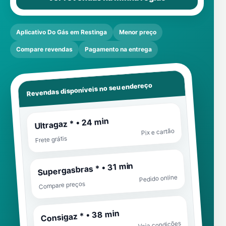
Aplicativo Do Gás em Restinga
Menor preço
Compare revendas
Pagamento na entrega
Revendas disponíveis no seu endereço
Ultragaz * • 24 min
Pix e cartão
Frete grátis
Supergasbras * • 31 min
Pedido online
Compare preços
Consigaz * • 38 min
Veja condições