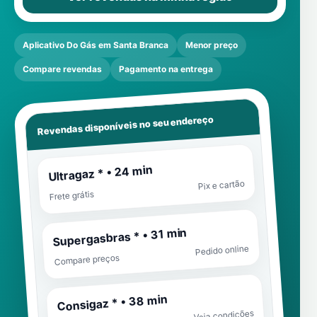
Aplicativo Do Gás em Santa Branca
Menor preço
Compare revendas
Pagamento na entrega
Revendas disponíveis no seu endereço
Ultragaz * • 24 min
Pix e cartão
Frete grátis
Supergasbras * • 31 min
Pedido online
Compare preços
Consigaz * • 38 min
Veja condições