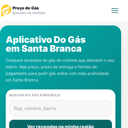
Preço do Gás
Buscador de revendas
Rastrear Pedido
Aplicativo Do Gás
em
Santa Branca
Revendedor
Compare revendas de gás de cozinha que atendem o seu
Notícias
bairro. Veja preço, prazo de entrega e formas de
pagamento para pedir gás online com mais praticidade
Cadastre-se
em
Santa Branca
.
Gás
BUSCAR NO SEU ENDEREÇO
Contatos
Rua, número, bairro
Ver revendas na minha região