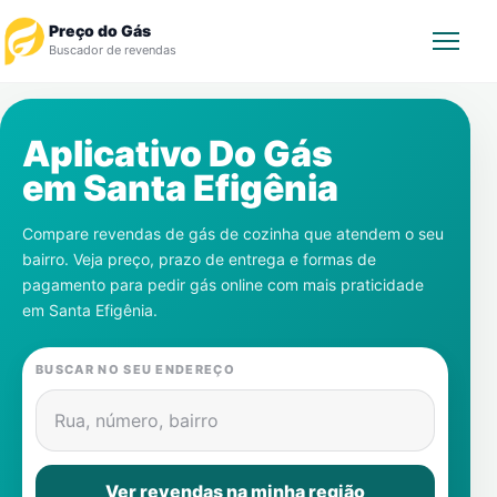
Preço do Gás
Buscador de revendas
Rastrear Pedido
Aplicativo Do Gás
em
Santa Efigênia
Revendedor
Compare revendas de gás de cozinha que atendem o seu
Notícias
bairro. Veja preço, prazo de entrega e formas de
pagamento para pedir gás online com mais praticidade
Cadastre-se
em
Santa Efigênia
.
Gás
BUSCAR NO SEU ENDEREÇO
Contatos
Rua, número, bairro
Ver revendas na minha região