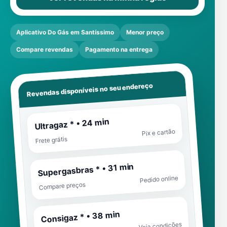
Aplicativo Do Gás em Santíssimo
Menor preço
Compare revendas
Pagamento na entrega
Revendas disponíveis no seu endereço
Ultragaz * • 24 min
Pix e cartão
Frete grátis
Supergasbras * • 31 min
Pedido online
Compare preços
Consigaz * • 38 min
Veja condições