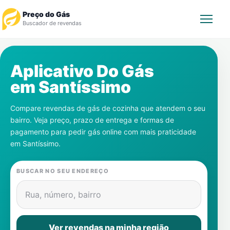
Preço do Gás
Buscador de revendas
Rastrear Pedido
Aplicativo Do Gás
em
Santíssimo
Revendedor
Compare revendas de gás de cozinha que atendem o seu
Notícias
bairro. Veja preço, prazo de entrega e formas de
pagamento para pedir gás online com mais praticidade
Cadastre-se
em
Santíssimo
.
Gás
BUSCAR NO SEU ENDEREÇO
Contatos
Rua, número, bairro
Ver revendas na minha região