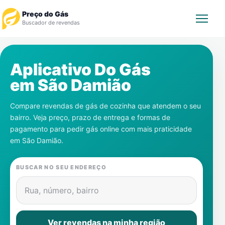
Preço do Gás
Buscador de revendas
Rastrear Pedido
Aplicativo Do Gás
em
São Damião
Revendedor
Compare revendas de gás de cozinha que atendem o seu
Notícias
bairro. Veja preço, prazo de entrega e formas de
pagamento para pedir gás online com mais praticidade
Cadastre-se
em
São Damião
.
Gás
BUSCAR NO SEU ENDEREÇO
Contatos
Rua, número, bairro
Ver revendas na minha região