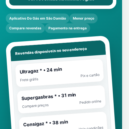
Aplicativo Do Gás em São Damião
Menor preço
Compare revendas
Pagamento na entrega
Revendas disponíveis no seu endereço
Ultragaz * • 24 min
Pix e cartão
Frete grátis
Supergasbras * • 31 min
Pedido online
Compare preços
Consigaz * • 38 min
Veja condições