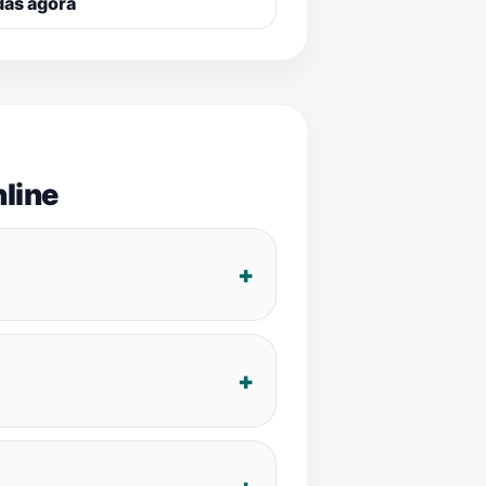
das agora
line