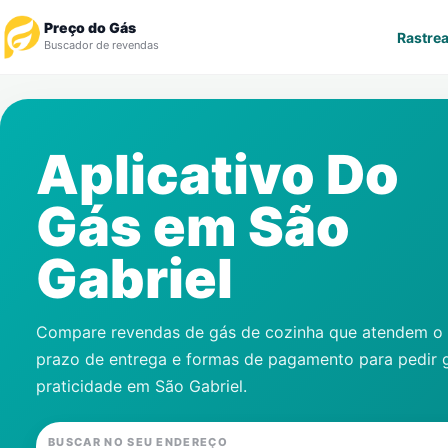
Preço do Gás
Rastrea
Buscador de revendas
Rastrear Pedido
Aplicativo Do
Revendedor
Gás em
São
Notícias
Gabriel
Cadastre-se
Gás
Compare revendas de gás de cozinha que atendem o s
prazo de entrega e formas de pagamento para pedir 
Contatos
praticidade em
São Gabriel
.
BUSCAR NO SEU ENDEREÇO