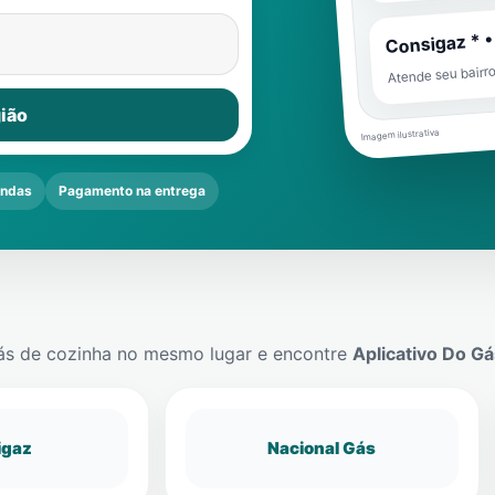
Consigaz * •
Atende seu bairr
ião
Imagem ilustrativa
endas
Pagamento na entrega
ás de cozinha no mesmo lugar e encontre
Aplicativo Do Gá
igaz
Nacional Gás