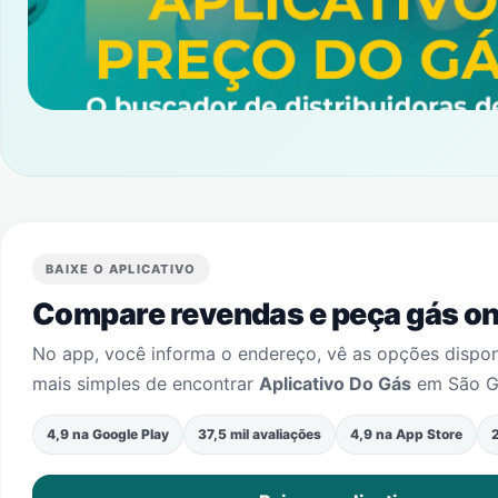
BAIXE O APLICATIVO
Compare revendas e peça gás onl
No app, você informa o endereço, vê as opções dispo
mais simples de encontrar
Aplicativo Do Gás
em
São G
4,9 na Google Play
37,5 mil avaliações
4,9 na App Store
2