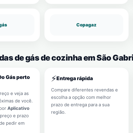
gás
Copagaz
das de gás de cozinha em São Gabri
⚡
Do Gás perto
Entrega rápida
Compare diferentes revendas e
eço e veja as
escolha a opção com melhor
óximas de você.
prazo de entrega para a sua
 por
Aplicativo
região.
preço e prazo
 de pedir em