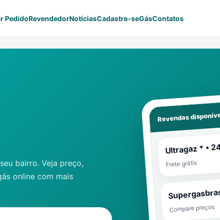
r Pedido
Revendedor
Notícias
Cadastre-se
Gás
Contatos
Revendas disponíve
Ultragaz * • 2
eu bairro. Veja preço,
Frete grátis
gás online com mais
Supergasbras
Compare preços