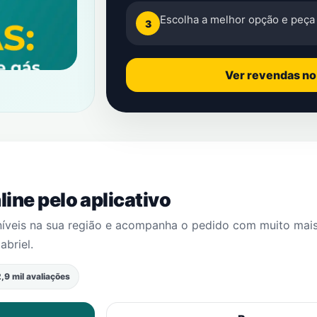
Escolha a melhor opção e peça 
3
Ver revendas n
ine pelo aplicativo
níveis na sua região e acompanha o pedido com muito mai
abriel
.
,9 mil avaliações