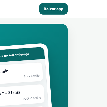
Baixar app
is no seu endereço
4 min
Pix e cartão
 * • 31 min
Pedido online