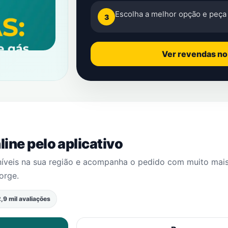
Escolha a melhor opção e peça 
3
Ver revendas n
ine pelo aplicativo
níveis na sua região e acompanha o pedido com muito mai
orge
.
,9 mil avaliações