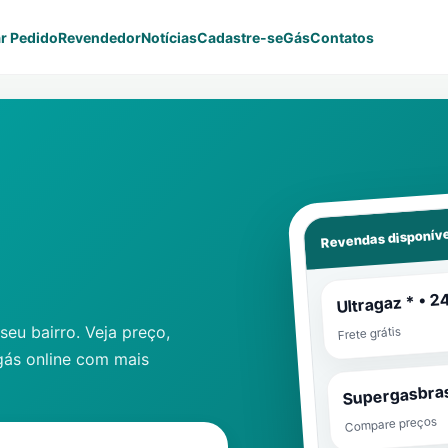
r Pedido
Revendedor
Notícias
Cadastre-se
Gás
Contatos
Revendas disponíve
Ultragaz * • 2
eu bairro. Veja preço,
Frete grátis
gás online com mais
Supergasbras
Compare preços