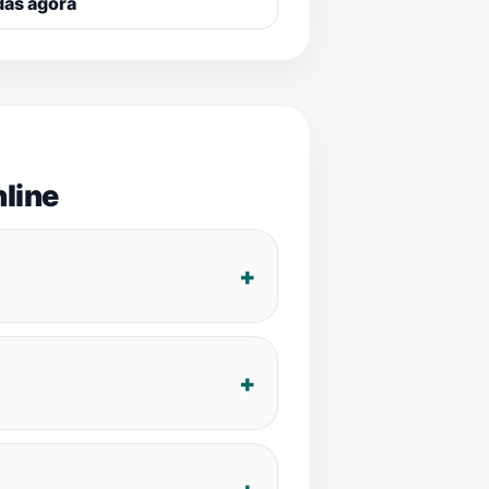
das agora
line