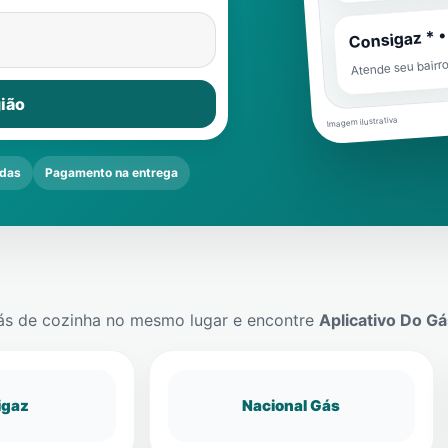
Consigaz * •
Atende seu bairr
ião
Imagem ilustrativa
das
Pagamento na entrega
ás de cozinha no mesmo lugar e encontre
Aplicativo Do Gá
igaz
Nacional Gás