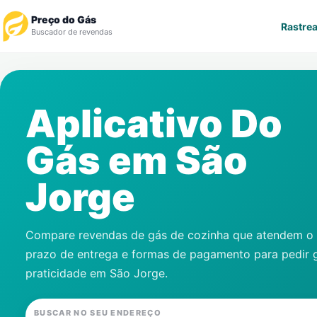
Preço do Gás
Rastrea
Buscador de revendas
Rastrear Pedido
Aplicativo Do
Revendedor
Gás em
São
Notícias
Jorge
Cadastre-se
Gás
Compare revendas de gás de cozinha que atendem o s
prazo de entrega e formas de pagamento para pedir 
Contatos
praticidade em
São Jorge
.
BUSCAR NO SEU ENDEREÇO