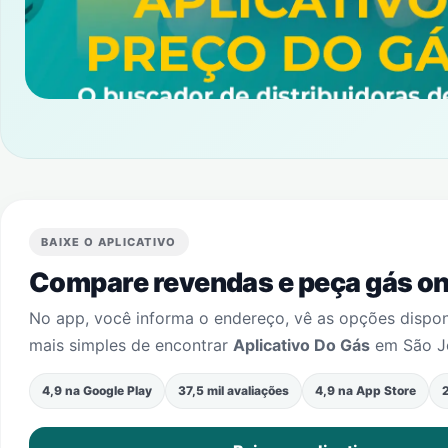
BAIXE O APLICATIVO
Compare revendas e peça gás onl
No app, você informa o endereço, vê as opções dispo
mais simples de encontrar
Aplicativo Do Gás
em
São J
4,9 na Google Play
37,5 mil avaliações
4,9 na App Store
2