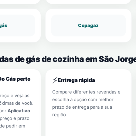
gás
Copagaz
ndas de gás de cozinha em São Jorg
⚡
Do Gás perto
Entrega rápida
Compare diferentes revendas e
eço e veja as
escolha a opção com melhor
óximas de você.
prazo de entrega para a sua
 por
Aplicativo
região.
preço e prazo
 de pedir em