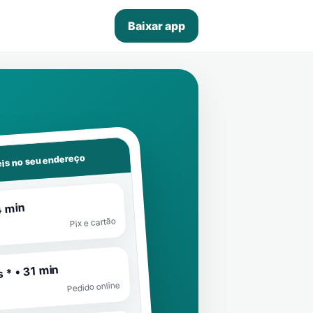
Baixar app
is no seu endereço
4 min
Pix e cartão
 * • 31 min
Pedido online