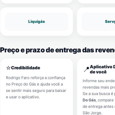
Liquigás
Serv
Preço e prazo de entrega das reve
⭐
Aplicativo 
📍
Credibilidade
de você
Rodrigo Faro reforça a confiança
Informe seu ender
no Preço do Gás e ajuda você a
revendas mais pr
se sentir mais seguro para baixar
Se a sua busca é
e usar o aplicativo.
Do Gás
, compare 
de entrega antes
São Jorge
.