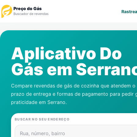
Preço do Gás
Rastrea
Buscador de revendas
Rastrear Pedido
Aplicativo Do
Revendedor
Gás em
Serran
Notícias
Cadastre-se
Compare revendas de gás de cozinha que atendem o s
prazo de entrega e formas de pagamento para pedir 
Gás
praticidade em
Serrano
.
Contatos
BUSCAR NO SEU ENDEREÇO
Rua, número, bairro