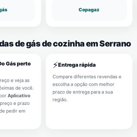
gás
Copagaz
ndas de gás de cozinha em Serrano
⚡
Do Gás perto
Entrega rápida
Compare diferentes revendas e
eço e veja as
escolha a opção com melhor
óximas de você.
prazo de entrega para a sua
 por
Aplicativo
região.
preço e prazo
 de pedir em