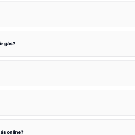
ir gás?
ás online?