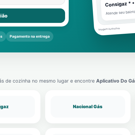
Consigaz * •
Atende seu bairr
ião
Imagem ilustrativa
as
Pagamento na entrega
ás de cozinha no mesmo lugar e encontre
Aplicativo Do Gá
igaz
Nacional Gás