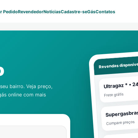
r Pedido
Revendedor
Notícias
Cadastre-se
Gás
Contatos
Revendas disponíve
o
Ultragaz * • 2
eu bairro. Veja preço,
gás online com mais
Frete grátis
Supergasbras
Compare preços