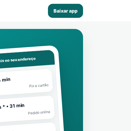
Baixar app
is no seu endereço
4 min
Pix e cartão
 * • 31 min
Pedido online