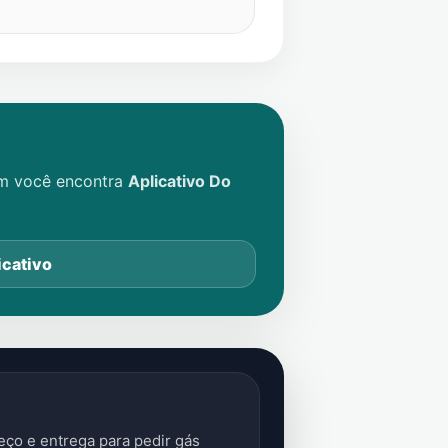
im você encontra
Aplicativo Do
icativo
ço e entrega para pedir gás