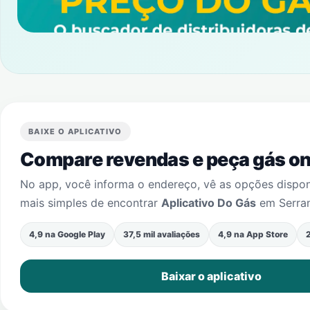
BAIXE O APLICATIVO
Compare revendas e peça gás onl
No app, você informa o endereço, vê as opções dispo
mais simples de encontrar
Aplicativo Do Gás
em
Serra
4,9 na Google Play
37,5 mil avaliações
4,9 na App Store
2
Baixar o aplicativo