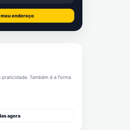
o meu endereço
s praticidade. Também é a forma
das agora