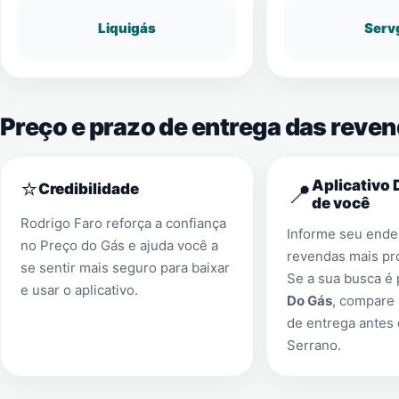
Liquigás
Serv
Preço e prazo de entrega das reve
⭐
Aplicativo 
📍
Credibilidade
de você
Rodrigo Faro reforça a confiança
Informe seu ender
no Preço do Gás e ajuda você a
revendas mais pr
se sentir mais seguro para baixar
Se a sua busca é
e usar o aplicativo.
Do Gás
, compare 
de entrega antes
Serrano
.