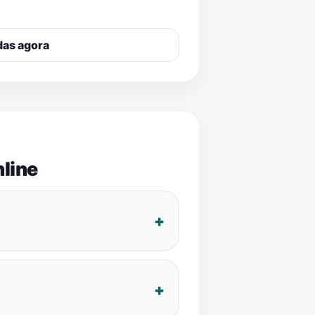
das agora
line