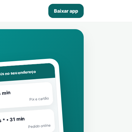
Baixar app
is no seu endereço
4 min
Pix e cartão
 * • 31 min
Pedido online