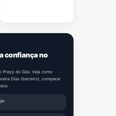
 a confiança no
no Preço do Gás. Veja como
xeira Dias (barreiro)
, comparar
sos:
ga.