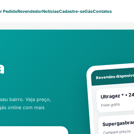
r Pedido
Revendedor
Notícias
Cadastre-se
Gás
Contatos
a
Revendas disponíve
Ultragaz * • 2
eu bairro. Veja preço,
Frete grátis
gás online com mais
Supergasbras
Compare preços