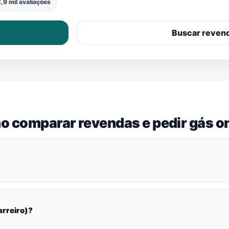
,9 mil avaliações
Buscar reven
o comparar revendas e pedir gás on
arreiro)?