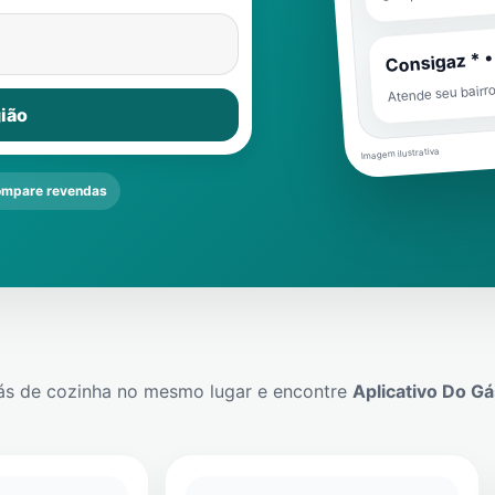
Consigaz * •
Atende seu bairr
ião
Imagem ilustrativa
mpare revendas
ás de cozinha no mesmo lugar e encontre
Aplicativo Do Gá