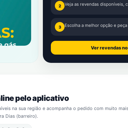
Veja as revendas disponíveis, 
2
Escolha a melhor opção e peça 
3
Ver revendas n
ine pelo aplicativo
níveis na sua região e acompanha o pedido com muito mai
ra Dias (barreiro)
.