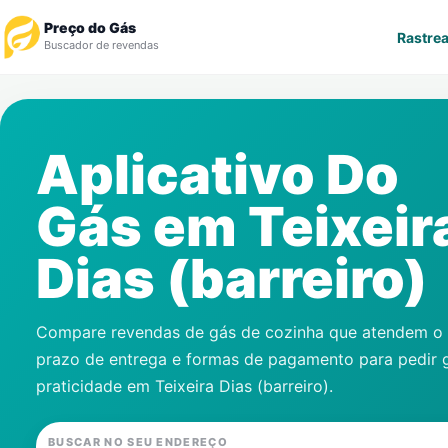
Preço do Gás
Rastrea
Buscador de revendas
Rastrear Pedido
Aplicativo Do
Revendedor
Gás em
Teixeir
Notícias
Dias (barreiro)
Cadastre-se
Gás
Compare revendas de gás de cozinha que atendem o s
prazo de entrega e formas de pagamento para pedir 
Contatos
praticidade em
Teixeira Dias (barreiro)
.
BUSCAR NO SEU ENDEREÇO