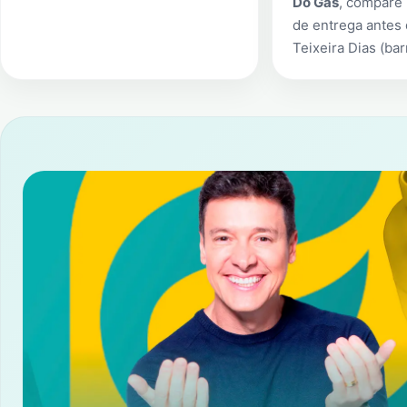
Do Gás
, compare 
de entrega antes
Teixeira Dias (bar