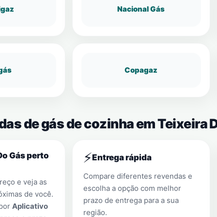
igaz
Nacional Gás
gás
Copagaz
das de gás de cozinha em Teixeira D
⚡
Do Gás perto
Entrega rápida
Compare diferentes revendas e
eço e veja as
escolha a opção com melhor
óximas de você.
prazo de entrega para a sua
 por
Aplicativo
região.