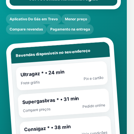
Aplicativo Do Gás em Trevo
Menor preço
Compare revendas
Pagamento na entrega
Revendas disponíveis no seu endereço
Ultragaz * • 24 min
Pix e cartão
Frete grátis
Supergasbras * • 31 min
Pedido online
Compare preços
Consigaz * • 38 min
Veja condições