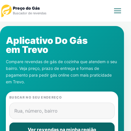
Preço do Gás
Buscador de revendas
Rastrear Pedido
Aplicativo Do Gás
em
Trevo
Revendedor
Compare revendas de gás de cozinha que atendem o seu
Notícias
bairro. Veja preço, prazo de entrega e formas de
pagamento para pedir gás online com mais praticidade
Cadastre-se
em
Trevo
.
Gás
BUSCAR NO SEU ENDEREÇO
Contatos
Rua, número, bairro
Ver revendas na minha região