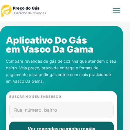
Preço do Gás
Buscador de revendas
Rastrear Pedido
Aplicativo Do Gás
em
Vasco Da Gama
Revendedor
Compare revendas de gás de cozinha que atendem o seu
Notícias
bairro. Veja preço, prazo de entrega e formas de
pagamento para pedir gás online com mais praticidade
Cadastre-se
em
Vasco Da Gama
.
Gás
BUSCAR NO SEU ENDEREÇO
Contatos
Rua, número, bairro
Ver revendas na minha região