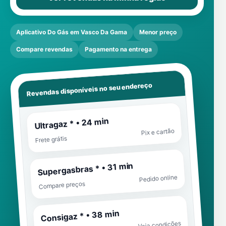
Aplicativo Do Gás em Vasco Da Gama
Menor preço
Compare revendas
Pagamento na entrega
Revendas disponíveis no seu endereço
Ultragaz * • 24 min
Pix e cartão
Frete grátis
Supergasbras * • 31 min
Pedido online
Compare preços
Consigaz * • 38 min
Veja condições