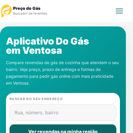
Preço do Gás
Buscador de revendas
Rastrear Pedido
Aplicativo Do Gás
em
Ventosa
Revendedor
Compare revendas de gás de cozinha que atendem o seu
Notícias
bairro. Veja preço, prazo de entrega e formas de
pagamento para pedir gás online com mais praticidade
Cadastre-se
em
Ventosa
.
Gás
BUSCAR NO SEU ENDEREÇO
Contatos
Rua, número, bairro
Ver revendas na minha região