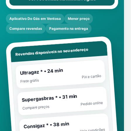
Aplicativo Do Gás em Ventosa
Menor preço
Compare revendas
Pagamento na entrega
Revendas disponíveis no seu endereço
Ultragaz * • 24 min
Pix e cartão
Frete grátis
Supergasbras * • 31 min
Pedido online
Compare preços
Consigaz * • 38 min
Veja condições