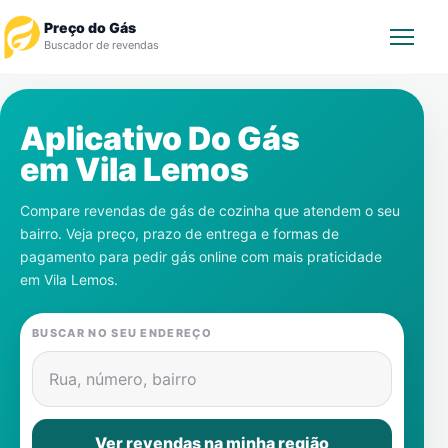
Preço do Gás
Buscador de revendas
Rastrear Pedido
Aplicativo Do Gás
em
Vila Lemos
Revendedor
Compare revendas de gás de cozinha que atendem o seu
Notícias
bairro. Veja preço, prazo de entrega e formas de
pagamento para pedir gás online com mais praticidade
Cadastre-se
em
Vila Lemos
.
Gás
BUSCAR NO SEU ENDEREÇO
Contatos
Rua, número, bairro
Ver revendas na minha região