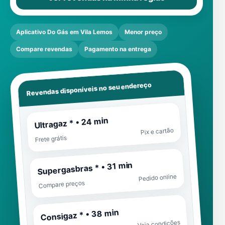
Aplicativo Do Gás em Vila Lemos
Menor preço
Compare revendas
Pagamento na entrega
Revendas disponíveis no seu endereço
Ultragaz * • 24 min
Pix e cartão
Frete grátis
Supergasbras * • 31 min
Pedido online
Compare preços
Consigaz * • 38 min
Veja condições