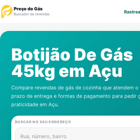
Preço do Gás
Rastrea
Buscador de revendas
Rastrear Pedido
Botijão De Gás
Revendedor
45kg em
Açu
Notícias
Cadastre-se
Compare revendas de gás de cozinha que atendem o s
prazo de entrega e formas de pagamento para pedir 
Gás
praticidade em
Açu
.
Contatos
BUSCAR NO SEU ENDEREÇO
Rua, número, bairro