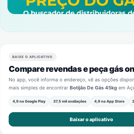
BAIXE O APLICATIVO
Compare revendas e peça gás onl
No app, você informa o endereço, vê as opções dispo
mais simples de encontrar
Botijão De Gás 45kg
em
Aç
4,9 na Google Play
37,5 mil avaliações
4,9 na App Store
2
Baixar o aplicativo