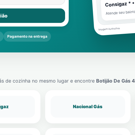
Consigaz * •
Atende seu bairr
ião
Imagem ilustrativa
Pagamento na entrega
ás de cozinha no mesmo lugar e encontre
Botijão De Gás 
igaz
Nacional Gás