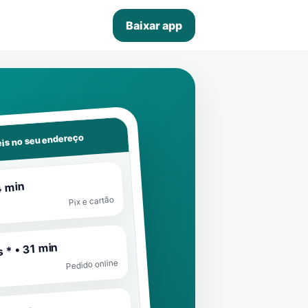
Baixar app
is no seu endereço
4 min
Pix e cartão
 * • 31 min
Pedido online