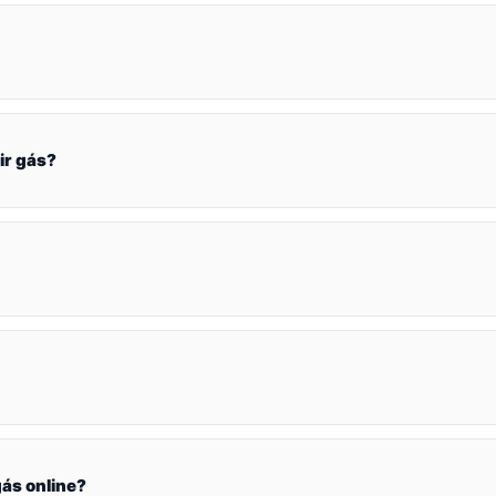
ir gás?
ás online?