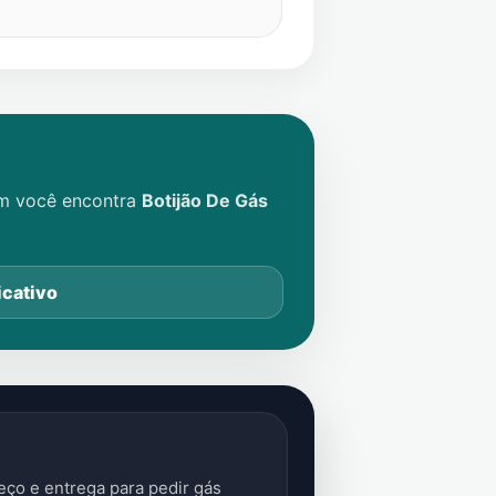
im você encontra
Botijão De Gás
icativo
ço e entrega para pedir gás