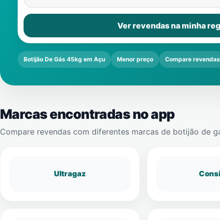
Ver revendas na minha reg
Botijão De Gás 45kg em Açu
Menor preço
Compare revendas
Marcas encontradas no app
Compare revendas com diferentes marcas de botijão de g
Ultragaz
Cons