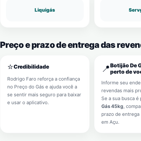
Liquigás
Serv
Preço e prazo de entrega das reve
⭐
Botijão De 
📍
Credibilidade
perto de vo
Rodrigo Faro reforça a confiança
Informe seu ender
no Preço do Gás e ajuda você a
revendas mais pr
se sentir mais seguro para baixar
Se a sua busca é
e usar o aplicativo.
Gás 45kg
, compa
prazo de entrega 
em
Açu
.