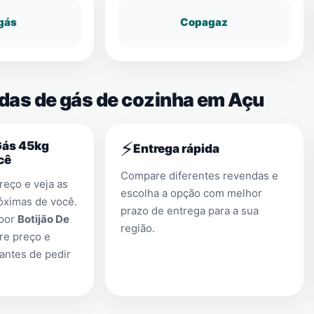
gás
Copagaz
ndas de gás de cozinha em Açu
⚡
Gás 45kg
Entrega rápida
cê
Compare diferentes revendas e
eço e veja as
escolha a opção com melhor
óximas de você.
prazo de entrega para a sua
 por
Botijão De
região.
re preço e
antes de pedir