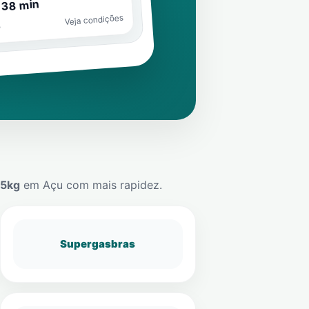
 38 min
Veja condições
o
45kg
em
Açu
com mais rapidez.
Supergasbras