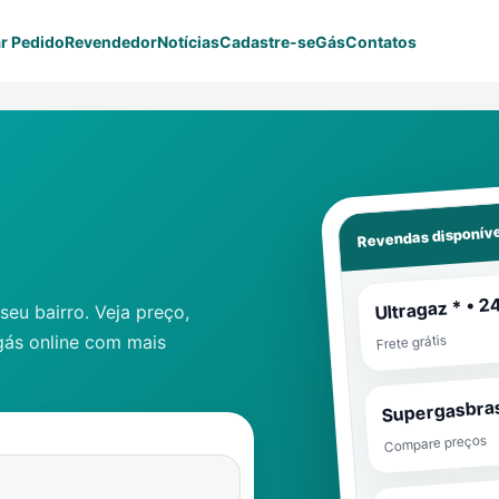
r Pedido
Revendedor
Notícias
Cadastre-se
Gás
Contatos
Revendas disponíve
Ultragaz * • 2
eu bairro. Veja preço,
gás online com mais
Frete grátis
Supergasbras
Compare preços