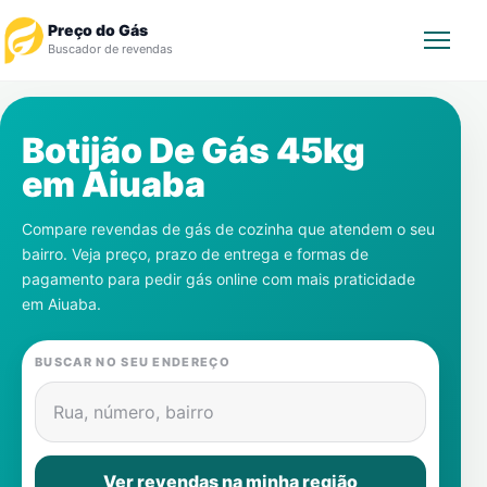
Preço do Gás
Buscador de revendas
Rastrear Pedido
Botijão De Gás 45kg
em
Aiuaba
Revendedor
Compare revendas de gás de cozinha que atendem o seu
Notícias
bairro. Veja preço, prazo de entrega e formas de
pagamento para pedir gás online com mais praticidade
Cadastre-se
em
Aiuaba
.
Gás
BUSCAR NO SEU ENDEREÇO
Contatos
Rua, número, bairro
Ver revendas na minha região