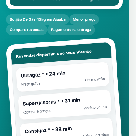
Botijão De Gás 45kg em Aiuaba
Menor preço
Compare revendas
Pagamento na entrega
Revendas disponíveis no seu endereço
Ultragaz * • 24 min
Pix e cartão
Frete grátis
Supergasbras * • 31 min
Pedido online
Compare preços
Consigaz * • 38 min
Veja condições