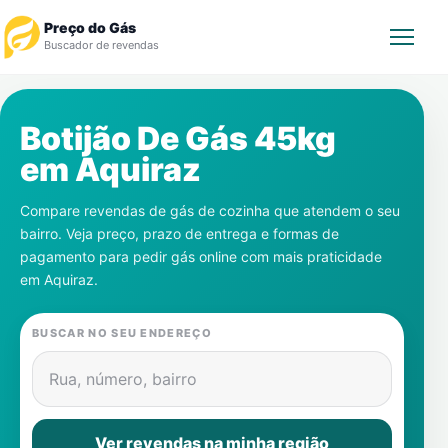
Preço do Gás
Buscador de revendas
Rastrear Pedido
Botijão De Gás 45kg
em
Aquiraz
Revendedor
Compare revendas de gás de cozinha que atendem o seu
Notícias
bairro. Veja preço, prazo de entrega e formas de
pagamento para pedir gás online com mais praticidade
Cadastre-se
em
Aquiraz
.
Gás
BUSCAR NO SEU ENDEREÇO
Contatos
Rua, número, bairro
Ver revendas na minha região