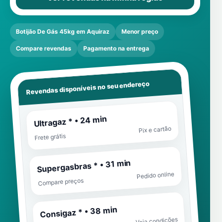
Botijão De Gás 45kg em Aquiraz
Menor preço
Compare revendas
Pagamento na entrega
Revendas disponíveis no seu endereço
Ultragaz * • 24 min
Pix e cartão
Frete grátis
Supergasbras * • 31 min
Pedido online
Compare preços
Consigaz * • 38 min
Veja condições