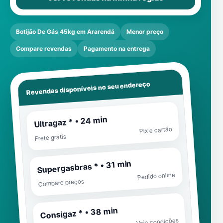
Botijão De Gás 45kg em Ararendá
Menor preço
Compare revendas
Pagamento na entrega
Revendas disponíveis no seu endereço
Ultragaz * • 24 min
Pix e cartão
Frete grátis
Supergasbras * • 31 min
Pedido online
Compare preços
Consigaz * • 38 min
Veja condições