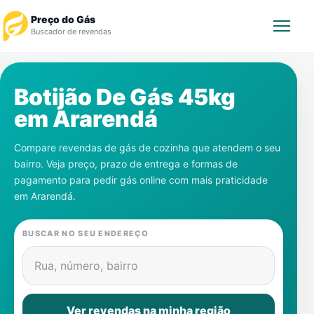
Preço do Gás
Buscador de revendas
Rastrear Pedido
Botijão De Gás 45kg
em
Ararendá
Revendedor
Compare revendas de gás de cozinha que atendem o seu
Notícias
bairro. Veja preço, prazo de entrega e formas de
pagamento para pedir gás online com mais praticidade
Cadastre-se
em
Ararendá
.
Gás
BUSCAR NO SEU ENDEREÇO
Contatos
Rua, número, bairro
Ver revendas na minha região