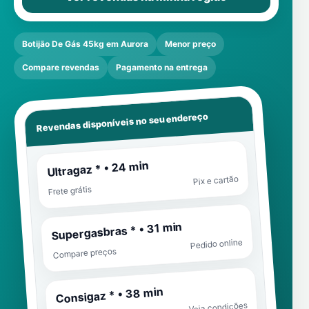
Botijão De Gás 45kg em Aurora
Menor preço
Compare revendas
Pagamento na entrega
Revendas disponíveis no seu endereço
Ultragaz * • 24 min
Pix e cartão
Frete grátis
Supergasbras * • 31 min
Pedido online
Compare preços
Consigaz * • 38 min
Veja condições