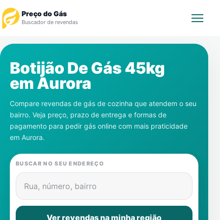
Preço do Gás
Buscador de revendas
Rastrear Pedido
Botijão De Gás 45kg
em
Aurora
Revendedor
Compare revendas de gás de cozinha que atendem o seu
Notícias
bairro. Veja preço, prazo de entrega e formas de
pagamento para pedir gás online com mais praticidade
Cadastre-se
em
Aurora
.
Gás
BUSCAR NO SEU ENDEREÇO
Contatos
Rua, número, bairro
Ver revendas na minha região