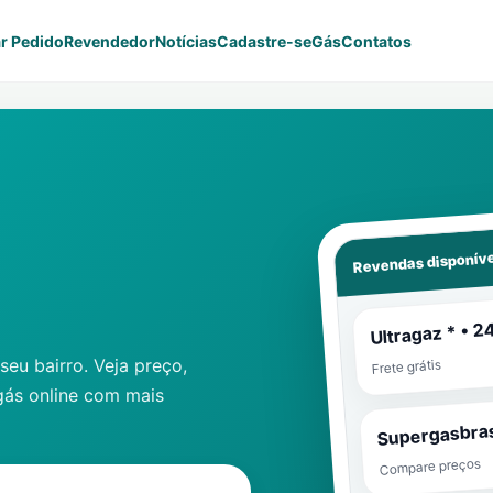
r Pedido
Revendedor
Notícias
Cadastre-se
Gás
Contatos
Revendas disponíve
Ultragaz * • 2
eu bairro. Veja preço,
Frete grátis
gás online com mais
Supergasbras
Compare preços