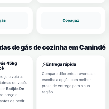
gás
Copagaz
ndas de gás de cozinha em Canindé
⚡
Gás 45kg
Entrega rápida
cê
Compare diferentes revendas e
eço e veja as
escolha a opção com melhor
óximas de você.
prazo de entrega para a sua
 por
Botijão De
região.
re preço e
antes de pedir