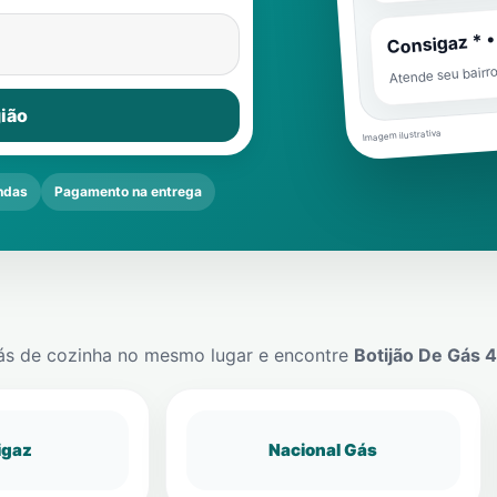
Consigaz * •
Atende seu bairr
ião
Imagem ilustrativa
ndas
Pagamento na entrega
ás de cozinha no mesmo lugar e encontre
Botijão De Gás 
igaz
Nacional Gás