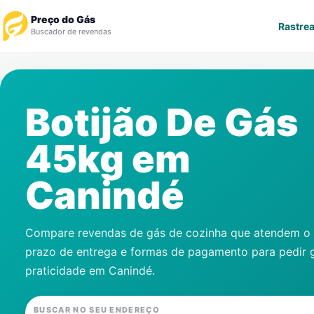
Preço do Gás
Rastrea
Buscador de revendas
Rastrear Pedido
Botijão De Gás
Revendedor
45kg em
Notícias
Canindé
Cadastre-se
Gás
Compare revendas de gás de cozinha que atendem o s
prazo de entrega e formas de pagamento para pedir 
Contatos
praticidade em
Canindé
.
BUSCAR NO SEU ENDEREÇO