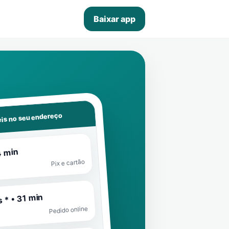
Baixar app
is no seu endereço
4 min
Pix e cartão
 * • 31 min
Pedido online