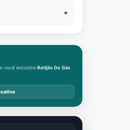
im você encontra
Botijão De Gás
icativo