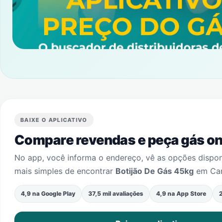
BAIXE O APLICATIVO
Compare revendas e peça gás onl
No app, você informa o endereço, vê as opções dispo
mais simples de encontrar
Botijão De Gás 45kg
em
Ca
4,9 na Google Play
37,5 mil avaliações
4,9 na App Store
2