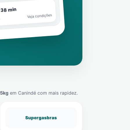
 38 min
Veja condições
o
45kg
em
Canindé
com mais rapidez.
Supergasbras