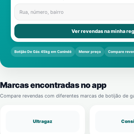
Rua, número, bairro
Ver revendas na minha reg
Botijão De Gás 45kg em Canindé
Menor preço
Compare reve
Marcas encontradas no app
Compare revendas com diferentes marcas de botijão de g
Ultragaz
Cons