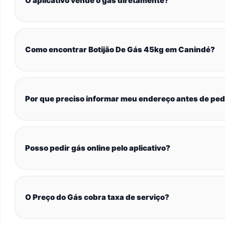
O aplicativo vende o gás diretamente?
Como encontrar Botijão De Gás 45kg em Canindé?
Por que preciso informar meu endereço antes de ped
Posso pedir gás online pelo aplicativo?
O Preço do Gás cobra taxa de serviço?