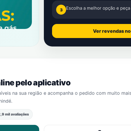
Escolha a melhor opção e peça 
3
Ver revendas n
ine pelo aplicativo
níveis na sua região e acompanha o pedido com muito mai
nindé
.
,9 mil avaliações