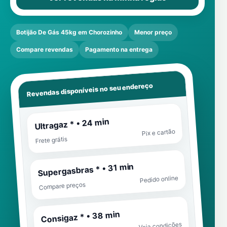
Botijão De Gás 45kg em Chorozinho
Menor preço
Compare revendas
Pagamento na entrega
Revendas disponíveis no seu endereço
Ultragaz * • 24 min
Pix e cartão
Frete grátis
Supergasbras * • 31 min
Pedido online
Compare preços
Consigaz * • 38 min
Veja condições