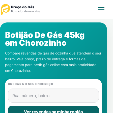
Preço do Gás
Buscador de revendas
Rastrear Pedido
Botijão De Gás 45kg
em
Chorozinho
Revendedor
Compare revendas de gás de cozinha que atendem o seu
Notícias
bairro. Veja preço, prazo de entrega e formas de
pagamento para pedir gás online com mais praticidade
Cadastre-se
em
Chorozinho
.
Gás
BUSCAR NO SEU ENDEREÇO
Contatos
Rua, número, bairro
Ver revendas na minha região