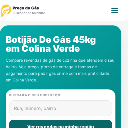
Preço do Gás
Buscador de revendas
Rastrear Pedido
Botijão De Gás 45kg
em
Colina Verde
Revendedor
Compare revendas de gás de cozinha que atendem o seu
Notícias
bairro. Veja preço, prazo de entrega e formas de
pagamento para pedir gás online com mais praticidade
Cadastre-se
em
Colina Verde
.
Gás
BUSCAR NO SEU ENDEREÇO
Contatos
Rua, número, bairro
Ver revendas na minha região