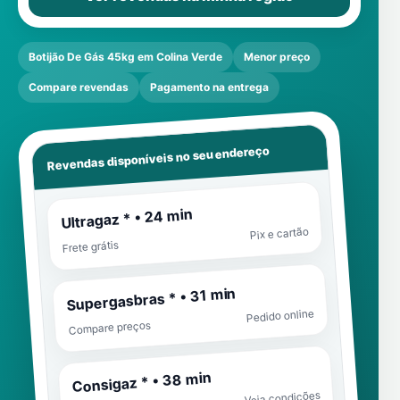
Botijão De Gás 45kg em Colina Verde
Menor preço
Compare revendas
Pagamento na entrega
Revendas disponíveis no seu endereço
Ultragaz * • 24 min
Pix e cartão
Frete grátis
Supergasbras * • 31 min
Pedido online
Compare preços
Consigaz * • 38 min
Veja condições